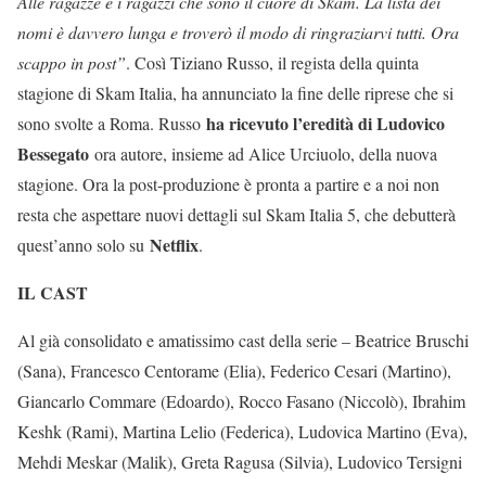
Alle ragazze e i ragazzi che sono il cuore di Skam. La lista dei
nomi è davvero lunga e troverò il modo di ringraziarvi tutti. Ora
scappo in post”
. Così Tiziano Russo, il regista della quinta
stagione di Skam Italia, ha annunciato la fine delle riprese che si
ha ricevuto l’eredità di Ludovico
sono svolte a Roma. Russo
Bessegato
ora autore, insieme ad Alice Urciuolo, della nuova
stagione. Ora la post-produzione è pronta a partire e a noi non
resta che aspettare nuovi dettagli sul Skam Italia 5, che debutterà
Netflix
quest’anno solo su
.
IL CAST
Al già consolidato e amatissimo cast della serie – Beatrice Bruschi
(Sana), Francesco Centorame (Elia), Federico Cesari (Martino),
Giancarlo Commare (Edoardo), Rocco Fasano (Niccolò), Ibrahim
Keshk (Rami), Martina Lelio (Federica), Ludovica Martino (Eva),
Mehdi Meskar (Malik), Greta Ragusa (Silvia), Ludovico Tersigni