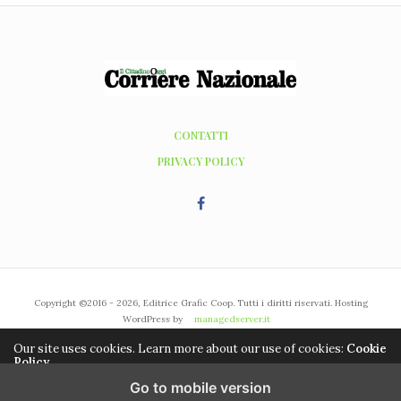
CONTATTI
PRIVACY POLICY
Copyright ©2016 - 2026, Editrice Grafic Coop. Tutti i diritti riservati. Hosting
WordPress by
managedserver.it
Our site uses cookies. Learn more about our use of cookies:
Cookie
Policy
Go to mobile version
ACCEPT