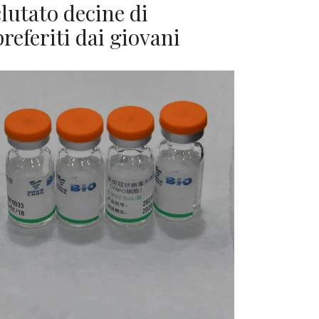
lutato decine di
preferiti dai giovani