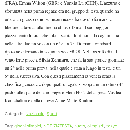
(FRA), Emma Wilson (GBR) e Yunxiu Lu (CHN). L’azzurra è
sfortunata nella prima regata: era nel gruppo di testa quando ha
urtato un grosso ramo semisommerso, ha dovuto fermarsi e
liberare la tavola, alla fine ha chiuso 13ma, il suo peggior
piazzamento finora, che infatti scarta. In rimonta la cagliaritana
nelle altre due prove con un 6° e un 7°. Domani i windsurf
riposano e tornano in acqua mercoledì 28. Nel Laser Radial il
Silvia Zennaro
vento forte piace a
, che fa la sua grande giornata:
un 2° nella prima prova, nella quale è stata a lungo in testa, e un
6° nella successiva. Con questi piazzamenti la veneta scala la
classifica generale e dopo quattro regate si scopre in un ottimo 4°
posto, alle spalle della norvegese Flem Host, della greca Vasilea
Karachaliou e della danese Anne-Marie Rindom.
Categorie:
Nazionale
,
Sport
Tag:
giochi olimpici
,
NOTIZIATESTA
,
nuoto
,
olimpiadi
,
tokyo