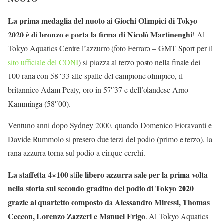
La prima medaglia del nuoto ai Giochi Olimpici di Tokyo
2020 è di bronzo e porta la firma di Nicolò Martinenghi
! Al
Tokyo Aquatics Centre l’azzurro (foto Ferraro – GMT Sport per il
sito ufficiale del CONI
) si piazza al terzo posto nella finale dei
100 rana con 58″33 alle spalle del campione olimpico, il
britannico Adam Peaty, oro in 57″37 e dell’olandese Arno
Kamminga (58″00).
Ventuno anni dopo Sydney 2000, quando Domenico Fioravanti e
Davide Rummolo si presero due terzi del podio (primo e terzo), la
rana azzurra torna sul podio a cinque cerchi.
La staffetta 4×100 stile libero azzurra sale per la prima volta
nella storia sul secondo gradino del podio di Tokyo 2020
grazie al quartetto composto da Alessandro Miressi, Thomas
Ceccon, Lorenzo Zazzeri e Manuel Frigo
. Al Tokyo Aquatics