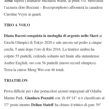
Testa
supera l’irlandese Michaela Walsh, ai punti 5-0. Mercoledì
l’azzurra (foto Bozzani – Bozzsportphoto) affronterà la canadese
Caroline Veyre ai quarti.
TIRO A VOLO
Diana Bacosi conquista la medaglia di argento nello Skeet
ai
Giochi Olimpici di Tokyo 2020 e sale ancora sul podio a cinque
cerchi, 5 anni dopo l’oro di Rio 2016. La tiratrice umbra ha
colpito 55 piattelli, cedendo soltanto nel finale alla statunitense
Amber English, oro con 56 piattelli (nuovo record olimpico).
Terza la cinese Meng Wei con 46 totali.
TRIATHLON
Prova difficile per i due portacolori azzurri impegnati all’Odaiba
Gianluca Pozzatti
Marine Park.
con 1h 49’14” si è classificato al
Delian Stateff
37° posto mentre
ha chiuso il trittico di gare 39°