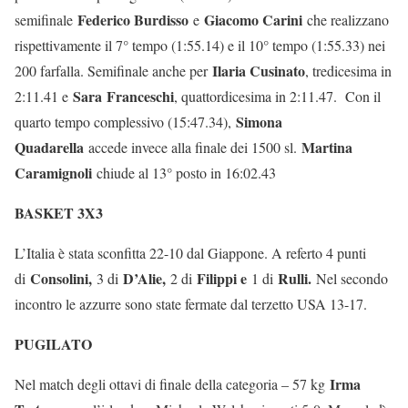
Federico Burdisso
Giacomo Carini
semifinale
e
che realizzano
rispettivamente il 7° tempo (1:55.14) e il 10° tempo (1:55.33) nei
Ilaria Cusinato
200 farfalla. Semifinale anche per
, tredicesima in
Sara
Franceschi
2:11.41 e
, quattordicesima in 2:11.47. Con il
Simona
quarto tempo complessivo (15:47.34),
Quadarella
Martina
accede invece alla finale dei 1500 sl.
Caramignoli
chiude al 13° posto in 16:02.43
BASKET 3X3
L’Italia è stata sconfitta 22-10 dal Giappone. A referto 4 punti
Consolini,
D’Alie,
Filippi e
Rulli.
di
3 di
2 di
1 di
Nel secondo
incontro le azzurre sono state fermate dal terzetto USA 13-17.
PUGILATO
Irma
Nel match degli ottavi di finale della categoria – 57 kg