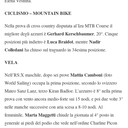
Elena Vesnina.
CICLISMO – MOUNTAIN BIKE
Nella prova di cross country disputata al’Izu MTB Course il
Gerhard Kerschbaumer
migliore degli azzurri è
, 20°. Cinque
Luca Braidot
Nadir
posizioni più indietro è
, mentre
Colledani
ha chiuso sul traguardo in 34esima posizione.
VELA
Mattia Camboni
Nell’RS:X maschile, dopo sei prove
(foto
World Sailing) occupa la prima posizione, secondo lo svizzero
Mateo Sanz Lanz, terzo Kiran Badloe. L’azzurro è 8° nella prima
prova con vento ancora medio-forte sui 15 nodi, e poi due volte 3°
nelle manche successive con aria scesa a 8-10 nodi. Al
Marta Maggetti
femminile,
chiude la giornata al 4° posto in
generale ai piedi del podio che vede nell’ordine Charline Picon