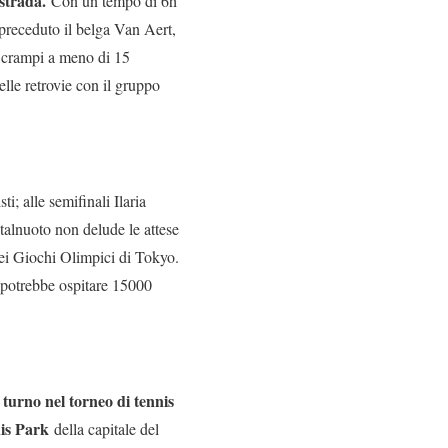
 strada.
Con un tempo di 6h
preceduto il belga Van Aert,
ai crampi a meno di 15
lle retrovie con il gruppo
i; alle semifinali Ilaria
talnuoto non delude le attese
dei Giochi Olimpici di Tokyo.
e potrebbe ospitare 15000
 turno nel torneo di tennis
nis Park
della capitale del