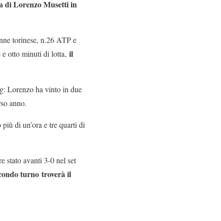
ma di Lorenzo Musetti in
enne torinese, n.26 ATP e
il
 e otto minuti di lotta,
ng: Lorenzo ha vinto in due
rso anno.
 più di un’ora e tre quarti di
 stato avanti 3-0 nel set
condo turno
troverà il