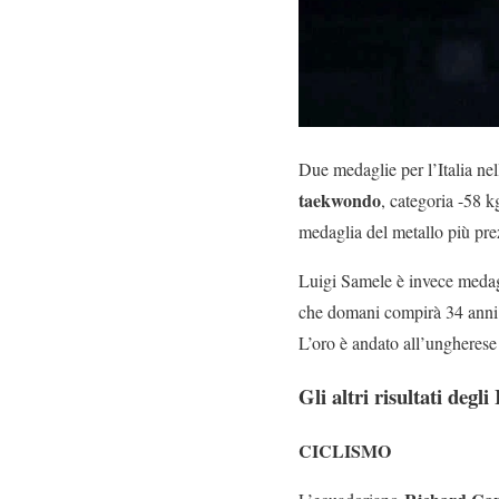
Due medaglie per l’Italia ne
taekwondo
, categoria -58 
medaglia del metallo più prez
Luigi Samele è invece medagl
che domani compirà 34 anni e
L’oro è andato all’ungherese
Gli altri risultati degl
CICLISMO