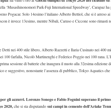
rapaz
Giochi olimpici di Tokyo 2020 nel ciclismo su
ha vinto l’oro ai
 della ‘Musashinonomori Park-Fuji International Speedway’, Carapaz ha 
oveno Pogacar. Solo 14esimo l’italiano Alberto Bettiol, che si è arreso 
scon è invece 13esimo, mentre Nibali, Caruso e Ciccone sono rimasti ne
Detti nei 400 stile libero, Alberto Razzetti e Ilaria Cusinato nei 400 mist
i 100 farfalla, Nicolò Martinenghi e Federico Poggio nei 100 rana. L’I
a prima sessione di batterie che inaugura il nuoto alla 32esima edizione 
stico e suggestivo, nonostante l’assenza di pubblico, Tokyo Aquatics ch
0 per gli azzurri. Lorenzo Sonego e Fabio Fognini superano il primo
kyo 2020,
sui campi in cemento dell’Ariake Ten
che si sta disputando