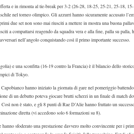
fferta e in rimonta al tie-break per 3-2 (26-28, 18-25, 25-21, 25-18, 15
chile nel torneo olimpico. Gli azzurri hanno sicuramente accusato l’em
 primi due set non sono mai riusciti a mettere in mostra una buona pallavo
usciti a compattarsi reagendo da squadra vera e alla fine, palla su palla
i avversari nell’angolo conquistando così il primo importante successo.
olia) e una sconfitta (16-19 contro la Francia) è il bilancio dello stori
mpici di Tokyo.
Capobianco hanno iniziato la giornata di gare nel pomeriggio battendo
one di un debutto poteva giocare brutti scherzi in un finale di match do
 Così non è stato, e gli 8 punti di Rae D’Alie hanno fruttato un success
iminazione diretta (vi accedono solo 6 formazioni su 8).
e hanno sfoderato una prestazione davvero molto convincente per i prim