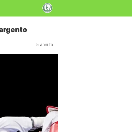
 argento
5 anni fa