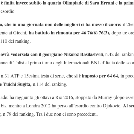
a è finita invece subito la quarta Olimpiade di Sara Errani e la pri
’esordio.
 che in una giornata non delle migliori ci ha messo il cuore:
il 26
ha battuto in rimonta per 46 76(6) 76(3),
iente ai Giochi,
dopo tre ore
.110 del ranking.
vrà vedersela con il georgiano Nikoloz Basilashvili
, n.42 del ranki
nne di Tblisi al primo turno degli Internazionali BNL d’Italia dello sco
che si è imposto per 64 64,
, n.31 ATP e 15esima testa di serie,
in poco
se Yuichi Sugita,
n.114 del ranking.
ade: ha raggiunto gli ottavi a Rio 2016, stoppato da Murray (dopo essere
Al se
ro bis, mentre a Londra 2012 ha perso all’esordio contro Djokovic.
,
n.79 del ranking. Tra i due non ci sono precedenti.