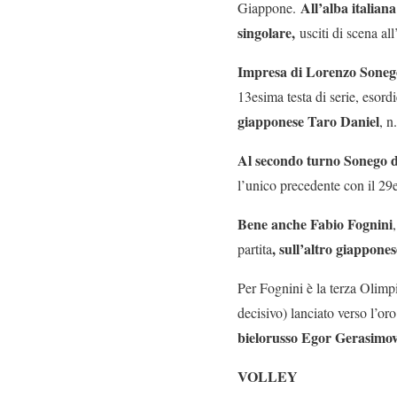
All’alba italian
Giappone.
singolare,
usciti di scena all
Impresa di Lorenzo Sonego,
13esima testa di serie, esord
giapponese Taro Daniel
, n
Al secondo turno Sonego do
l’unico precedente con il 29e
Bene anche Fabio Fognini
, sull’altro giappone
partita
Per Fognini è la terza Olimpi
decisivo) lanciato verso l’o
bielorusso Egor Gerasimov
VOLLEY