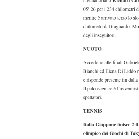
Richard Ca
L’ecuadoriano
05′ 26 per i 234 chilometri
mentre è arrivato terzo lo sl
chilometri dal traguardo. Mo
degli inseguitori.
NUOTO
Accedono alle finali Gabriele 
Bianchi ed Elena Di Liddo ne
e risponde presente fin dall
Il palcoscenico è l’avveniri
spettatori.
TENNIS
Italia-Giappone finisce 2-
olimpico dei Giochi di To