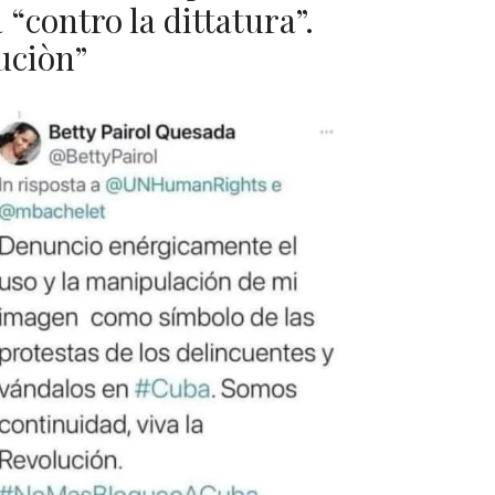
“contro la dittatura”.
luciòn”