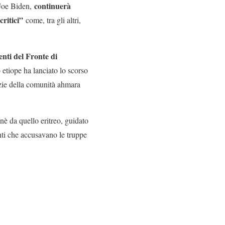
continuerà
a Joe Biden,
ritici”
come, tra gli altri,
enti del Fronte di
o etiope ha lanciato lo scorso
lizie della comunità ahmara
è da quello eritreo, guidato
ti che accusavano le truppe