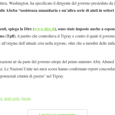
ritrea. Washington, ha specificato il dirigente del governo presieduto d
 Abeba “assistenza umanitaria e un’altra serie di aiuti in settori c
.
nti, spiega la Dire (
www.dire.it
), sono state imposte anche a espon
ino (Tplf)
, il partito che controllava il Tigray e contro il quale il govern
 all’origine dell’attuale crisi nella regione, oltre che a membri delle mi
azioni nè da parte del governo etiope del primo ministro Abiy Ahmed n
ki. Le Nazioni Unite nei mesi scorsi hanno confermato report concordan
“potenziali crimini di guerra” nel Tigray.
e
ni
,
stati uniti
,
tigray
Lascia un commento