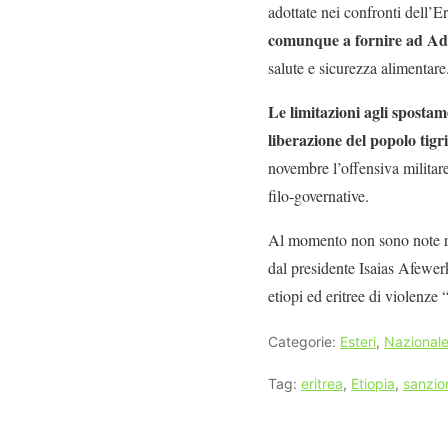
adottate nei confronti dell’E
comunque a fornire ad Addis
salute e sicurezza alimentare
Le limitazioni agli spostame
liberazione del popolo tigr
novembre l’offensiva militare
filo-governative.
Al momento non sono note re
dal presidente Isaias Afewer
etiopi ed eritree di violenze 
Categorie:
Esteri
,
Nazional
Tag:
eritrea
,
Etiopia
,
sanzio