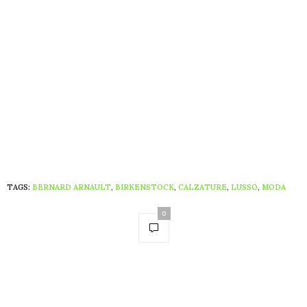
passerelle delle sfilate di moda e sono oggi
orgogliosamente indossate dalle star del mondo
della musica, dell’arte della moda. Con il
risultato, stando ai bilanci, che per il marchio il
2019 è stato un anno particolarmente proficuo e
che
anche il travagliato 2020 dovrebbe
chiudersi positivamente
.
TAGS:
BERNARD ARNAULT
,
BIRKENSTOCK
,
CALZATURE
,
LUSSO
,
MODA
0