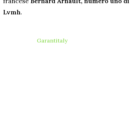
francese
Bernard Arnault, numero uno di
Lvmh
.
Non si tratta certo di un affare ‘al buio’, come
spiega
Garantitaly
: mentre i brand del lusso
sono stati duramente toccati dalla crisi
innescata dalla pandemia,
i conti della società
tedesca evidenziano la resilienza delle
calzature di Neustadt tanto che l’azienda ha
dovuto incrementare la capacità produttiva del
proprio sito di Görlitz.
E quei sandali dalla suola di sughero, che in
origine dovevano essere una calzatura
solamente economica, hanno conquistato le