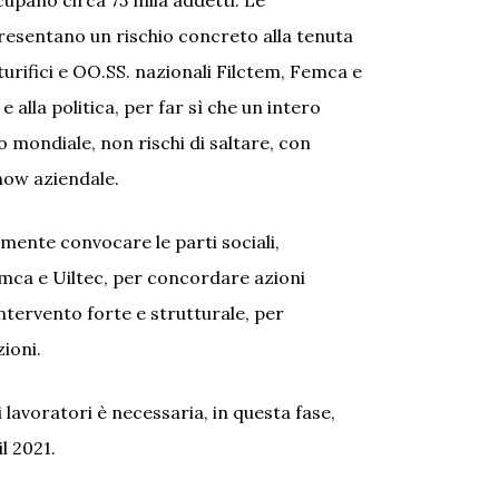
cupano circa 75 mila addetti. Le
esentano un rischio concreto alla tenuta
turifici e OO.SS. nazionali Filctem, Femca e
alla politica, per far sì che un intero
lo mondiale, non rischi di saltare, con
how aziendale.
mente convocare le parti sociali,
emca e Uiltec, per concordare azioni
ntervento forte e strutturale, per
zioni.
 lavoratori è necessaria, in questa fase,
l 2021.