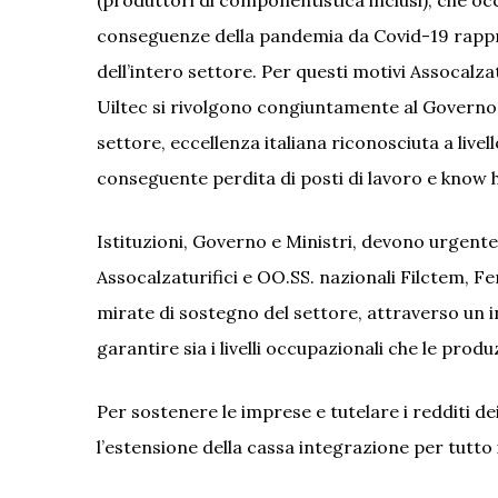
(produttori di componentistica inclusi), che oc
conseguenze della pandemia da Covid-19 rappr
dell’intero settore. Per questi motivi Assocalza
Uiltec si rivolgono congiuntamente al Governo e 
settore, eccellenza italiana riconosciuta a livel
conseguente perdita di posti di lavoro e know 
Istituzioni, Governo e Ministri, devono urgente
Assocalzaturifici e OO.SS. nazionali Filctem, F
mirate di sostegno del settore, attraverso un i
garantire sia i livelli occupazionali che le produ
Per sostenere le imprese e tutelare i redditi dei
l’estensione della cassa integrazione per tutto i