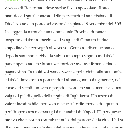
vescovo di Benevento, dove svolse il suo apostolato. Il suo
martirio si lega al contesto delle persecuzioni anticristiane di
Diocleziano e lo porto’ ad essere decapitato 19 settembre del 305.
La leggenda narra che una donna, tale Eusebia, durante il
trasporto del feretro racchiuse il sangue di Gennaro in due
ampolline che consegnò al vescovo. Gennaro, divenuto santo
dopo la sua morte, ebbe da subito un ampio seguito tra i fedeli
partenopei tanto che la sua venerazione assunse forme vicino al
paganesimo. In molti volevano essere sepolti vicini alla sua tomba
e i fedeli iniziarono a portare doni al santo, tanto da generare, nel
corso dei secoli, un vero e proprio tesoro che attualmente si stima
valga di più di quello della regina di Inghilterra. Un tesoro di
valore inestimabile, non solo e tanto a livello monetario, quanto
per l’importanza risarvatagli dai cittadini di Napoli. E’ per questo
motivo che nessuno osa rubare nulla dal patrono della città. L’idea
di poter compiere un’azione del genere è talmente assurda da aver