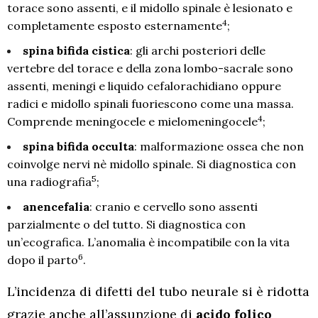
torace sono assenti, e il midollo spinale è lesionato e
4
completamente esposto esternamente
;
spina bifida cistica
: gli archi posteriori delle
vertebre del torace e della zona lombo-sacrale sono
assenti, meningi e liquido cefalorachidiano oppure
radici e midollo spinali fuoriescono come una massa.
4
Comprende meningocele e mielomeningocele
;
spina bifida occulta
: malformazione ossea che non
coinvolge nervi nè midollo spinale. Si diagnostica con
5
una radiografia
;
anencefalia
: cranio e cervello sono assenti
parzialmente o del tutto. Si diagnostica con
un’ecografica. L’anomalia è incompatibile con la vita
6
dopo il parto
.
L’incidenza di difetti del tubo neurale si è ridotta
grazie anche all’assunzione di
acido folico