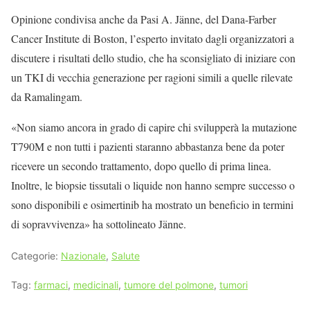
Opinione condivisa anche da Pasi A. Jänne, del Dana-Farber
Cancer Institute di Boston, l’esperto invitato dagli organizzatori a
discutere i risultati dello studio, che ha sconsigliato di iniziare con
un TKI di vecchia generazione per ragioni simili a quelle rilevate
da Ramalingam.
«Non siamo ancora in grado di capire chi svilupperà la mutazione
T790M e non tutti i pazienti staranno abbastanza bene da poter
ricevere un secondo trattamento, dopo quello di prima linea.
Inoltre, le biopsie tissutali o liquide non hanno sempre successo o
sono disponibili e osimertinib ha mostrato un beneficio in termini
di sopravvivenza» ha sottolineato Jänne.
Categorie:
Nazionale
,
Salute
Tag:
farmaci
,
medicinali
,
tumore del polmone
,
tumori