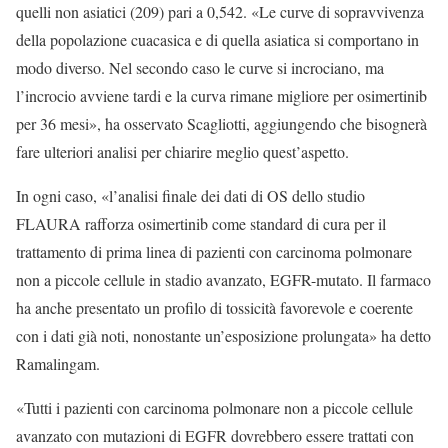
quelli non asiatici (209) pari a 0,542. «Le curve di sopravvivenza
della popolazione cuacasica e di quella asiatica si comportano in
modo diverso. Nel secondo caso le curve si incrociano, ma
l’incrocio avviene tardi e la curva rimane migliore per osimertinib
per 36 mesi», ha osservato Scagliotti, aggiungendo che bisognerà
fare ulteriori analisi per chiarire meglio quest’aspetto.
In ogni caso, «l’analisi finale dei dati di OS dello studio
FLAURA rafforza osimertinib come standard di cura per il
trattamento di prima linea di pazienti con carcinoma polmonare
non a piccole cellule in stadio avanzato, EGFR-mutato. Il farmaco
ha anche presentato un profilo di tossicità favorevole e coerente
con i dati già noti, nonostante un’esposizione prolungata» ha detto
Ramalingam.
«Tutti i pazienti con carcinoma polmonare non a piccole cellule
avanzato con mutazioni di EGFR dovrebbero essere trattati con