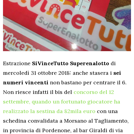
Estrazione
SiVinceTutto Superenalotto
di
mercoledì 31 ottobre 2018: anche stasera i
sei
numeri vincenti
non bastano per centrare il 6.
Non riesce infatti il bis del
concorso del 12
settembre, quando un fortunato giocatore ha
realizzato la sestina da 82mila euro
con una
schedina convalidata a Morsano al Tagliamento,
in provincia di Pordenone, al bar Giraldi di via