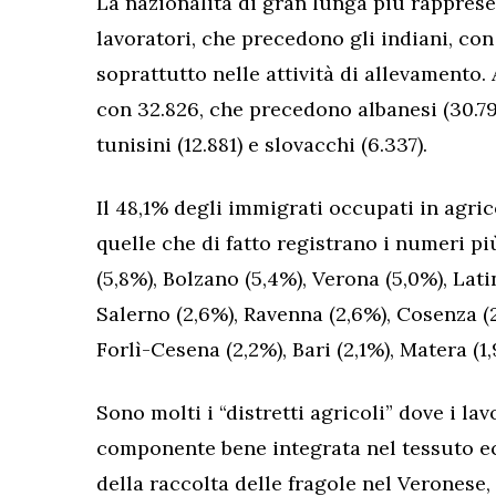
La nazionalità di gran lunga più rapprese
lavoratori, che precedono gli indiani, co
soprattutto nelle attività di allevamento.
con 32.826, che precedono albanesi (30.799)
tunisini (12.881) e slovacchi (6.337).
Il 48,1% degli immigrati occupati in agric
quelle che di fatto registrano i numeri più
(5,8%), Bolzano (5,4%), Verona (5,0%), Lati
Salerno (2,6%), Ravenna (2,6%), Cosenza (2
Forlì-Cesena (2,2%), Bari (2,1%), Matera (1
Sono molti i “distretti agricoli” dove i l
componente bene integrata nel tessuto e
della raccolta delle fragole nel Veronese,