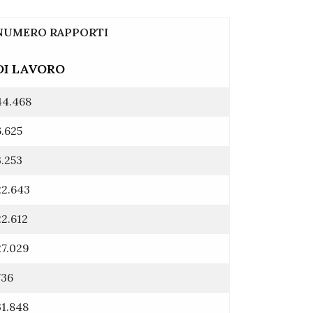
NUMERO RAPPORTI
DI LAVORO
44.468
6.625
3.253
22.643
22.612
27.029
736
31.848