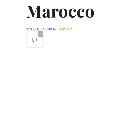
Marocco
22 LUGLIO 2018
by
CORNAZ
2