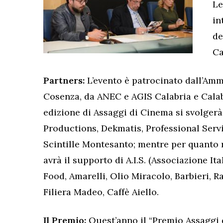
Le
in
de
Ca
Partners:
L’evento è patrocinato dall’Amm
Cosenza, da ANEC e AGIS Calabria e Cala
edizione di Assaggi di Cinema si svolger
Productions, Dekmatis, Professional Ser
Scintille Montesanto; mentre per quanto 
avrà il supporto di A.I.S. (Associazione I
Food, Amarelli, Olio Miracolo, Barbieri, R
Filiera Madeo, Caffè Aiello.
Il Premio:
Quest’anno il “Premio Assaggi d