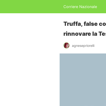
Corriere Nazionale
Truffa, false c
rinnovare la Te
agnesepriorelli