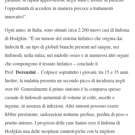
l’opportunità di accedere in maniera precoce a trattamenti
innovativi”.
Ogni anno, in Italia, sono stimati circa 2.200 nuovi casi di linfoma
di Hodgkin. “È un tumore del sistema linfatico che origina dai
linfociti B, un tipo di globuli bianchi presenti nel sangue, nei
linfonodi, nella milza, nel midollo osseo e in numerosi altri organi
che compongono il tessuto linfatico – conclude il
Derenzini
Prof.
-. Colpisce soprattutto i giovani, tra 15 e 35 anni.
Inoltre, la malattia presenta un secondo picco di incidenza negli
over 60. Generalmente il primo sintomo è la comparsa spesso
casuale di linfonodi aumentati di volume al collo, ascelle e
inguine, in assenza di infezioni. Altri sintomi possono essere
febbre persistente, sudorazioni notturne profuse, perdita di peso o
prurito intenso. I progressi delle cure hanno reso il linfoma di
Hodgkin una delle neoplasie ematologiche con la migliore