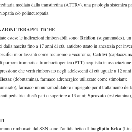
reditaria mediata dalla transtiretina (ATTRv), una patologia sistemica p
iopatia e/o polineuropatia.
CAZIONI TERAPEUTICHE
Bridion
state estese le indicazioni rimborsabili sono:
(sugammadex), un f
ci dalla nascita fino a 17 anni di età, antidoto usato in anestesia per inver
Cablivi
ecifici miorilassanti come rocuronio e vecuronio;
(caplacizuma
i di porpora trombotica trombocitopenica (PTT) acquisita in associazione
essione che verrà rimborsato negli adolescenti di età uguale a 12 ann
iozac
(dobutamina), farmaco adrenergico utilizzato come stimolante
umarato), farmaco immunomodulatore impiegato per il trattamento della 
Spravato
enti pediatrici di età pari o superiore a 13 anni;
(esketamina), 
LENTI
Linagliptin Krka
saranno rimborsati dal SSN sono l’antidiabetico
(Lina