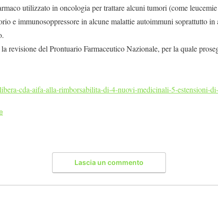
armaco utilizzato in oncologia per trattare alcuni tumori (come leucemie
torio e immunosoppressore in alcune malattie autoimmuni soprattutto in
o.
e la revisione del Prontuario Farmaceutico Nazionale, per la quale proseg
-libera-cda-aifa-alla-rimborsabilita-di-4-nuovi-medicinali-5-estensioni-d
e
Lascia un commento