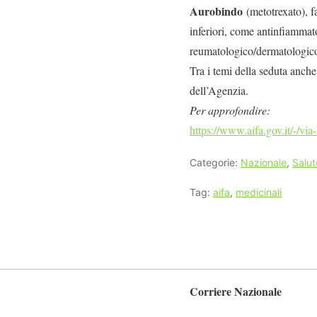
Aurobindo
(metotrexato), f
inferiori, come antinfiamma
reumatologico/dermatologic
Tra i temi della seduta anch
dell’Agenzia.
Per approfondire:
https://www.aifa.gov.it/-/via
Categorie:
Nazionale
,
Salut
Tag:
aifa
,
medicinali
Corriere Nazionale