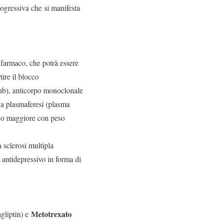
rogressiva che si manifesta
armaco, che potrà essere
tire il blocco
b), anticorpo monoclonale
 a plasmaferesi (plasma
i o maggiore con peso
sclerosi multipla
antidepressivo in forma di
Metotrexato
gliptin) e