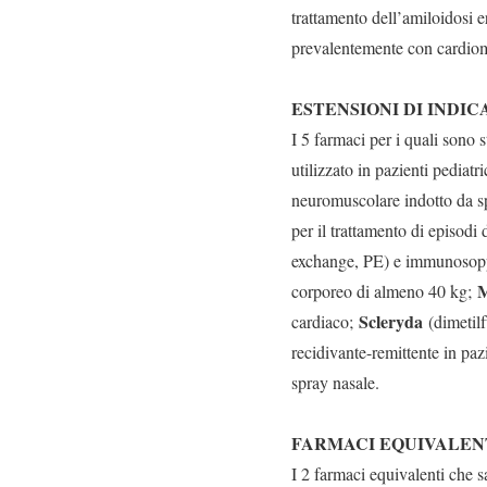
trattamento dell’amiloidosi e
prevalentemente con cardiom
ESTENSIONI DI INDI
I 5 farmaci per i quali sono 
utilizzato in pazienti pediatri
neuromuscolare indotto da sp
per il trattamento di episod
exchange, PE) e immunosoppr
M
corporeo di almeno 40 kg;
Scleryda
cardiaco;
(dimetilf
recidivante-remittente in pazi
spray nasale.
FARMACI EQUIVA
I 2 farmaci equivalenti che 