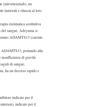
re
(mirvetuximab), un
e tumorali e rilascia al loro
pia enzimatica sostitutiva
ca del sangue. Adzynma si
zima umano ADAMTS13 (carente
ima ADAMTS13, portando alla
 insufficienza di gravità
oaguli di sangue,
ata, ha un decorso rapido e
ibitore indicato per il
ntersen), indicato per il