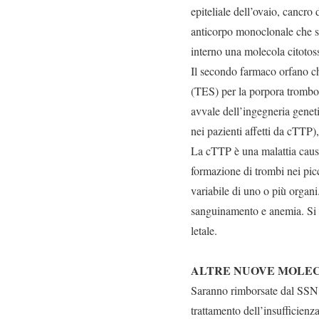
epiteliale dell’ovaio, cancro 
anticorpo monoclonale che si 
interno una molecola citotoss
Il secondo farmaco orfano c
(TES) per la porpora trombo
avvale dell’ingegneria gene
nei pazienti affetti da cTTP
La cTTP è una malattia cau
formazione di trombi nei picc
variabile di uno o più orga
sanguinamento e anemia. Si t
letale.
ALTRE NUOVE MOLE
Saranno rimborsate dal SSN
trattamento dell’insufficienz