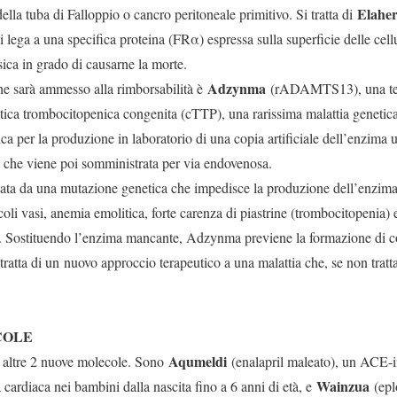
Elahe
della tuba di Falloppio o cancro peritoneale primitivo. Si tratta di
lega a una specifica proteina (FRα) espressa sulla superficie delle cellul
ica in grado di causarne la morte.
Adzynma
he sarà ammesso alla rimborsabilità è
(rADAMTS13), una tera
tica trombocitopenica congenita (cTTP), una rarissima malattia geneti
tica per la produzione in laboratorio di una copia artificiale dell’en
), che viene poi somministrata per via endovenosa.
sata da una mutazione genetica che impedisce la produzione dell’enz
oli vasi, anemia emolitica, forte carenza di piastrine (trombocitopenia) e
ni. Sostituendo l’enzima mancante, Adzynma previene la formazione di c
ratta di un nuovo approccio terapeutico a una malattia che, se non tratt
COLE
Aqumeldi
 altre 2 nuove molecole. Sono
(enalapril maleato), un ACE-in
Wainzua
a cardiaca nei bambini dalla nascita fino a 6 anni di età, e
(eplo