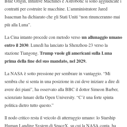
Blue Origin, Intuitive Machines e Astrobotic si sono aggiudicate i
contratti per costruire le macchine. L’amministratore Jared
Isaacman ha dichiarato che gli Stati Uniti “non rinunceranno mai
più alla Luna”.
un allunaggio umano
La Cina intanto procede con metodo verso
entro il 2030
. Lunedì ha lanciato la Shenzhou-23 verso la
Trump vuole gli americani sulla Luna
stazione Tiangong.
prima della fine del suo mandato, nel 2029.
La NASA è sotto pressione per sembrare in vantaggio. “Mi
sembra che si senta in una posizione in cui deve iniziare a dire di
avere dei piani”, ha osservato alla BBC il dottor Simeon Barber,
scienziato lunare della Open University. “C’è una forte spinta
politica dietro tutto questo.”
Il nodo critico resta il veicolo di atterraggio umano: lo Starship
Human Landing System di SpaceX, su cui la NASA conta, ha