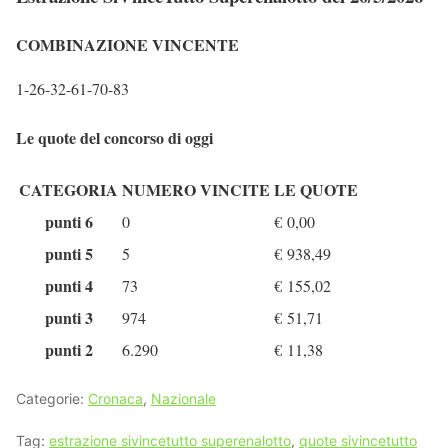
COMBINAZIONE VINCENTE
1-26-32-61-70-83
Le quote del concorso di oggi
CATEGORIA
NUMERO VINCITE
LE QUOTE
punti 6
0
€
0,00
punti 5
5
€
938,49
punti 4
73
€
155,02
punti 3
974
€
51,71
punti 2
6.290
€
11,38
Categorie:
Cronaca
,
Nazionale
Tag:
estrazione sivincetutto superenalotto
,
quote sivincetutto