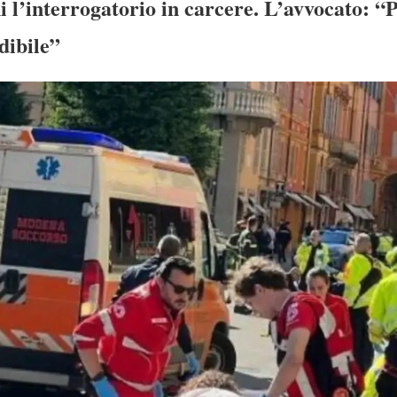
 l’interrogatorio in carcere. L’avvocato: “P
dibile”