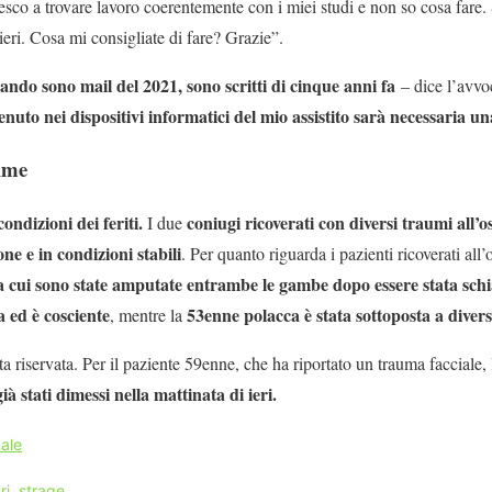
iesco a trovare lavoro coerentemente con i miei studi e non so cosa fare
ieri. Cosa mi consigliate di fare? Grazie”.
ando sono mail del 2021, sono scritti di cinque anni fa
– dice l’avvo
nuto nei dispositivi informatici del mio assistito sarà necessaria un
time
ondizioni dei feriti.
coniugi ricoverati con diversi traumi all’
I due
e e in condizioni stabili
. Per quanto riguarda i pazienti ricoverati al
 a cui sono state amputate entrambe le gambe dopo essere stata schia
a ed è cosciente
53enne polacca è stata sottoposta a diversi
, mentre la
a riservata. Per il paziente 59enne, che ha riportato un trauma facciale, 
già stati dimessi nella mattinata di ieri.
ale
ri
,
strage