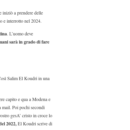
e iniziò a prendere delle
o e interrotto nel 2024.
tina
. L’uomo deve
mani sarà in grado di fare
Così Salim El Koudri in una
iere capito e qua a Modena e
a mail. Poi pochi secondi
vostro gesA’ cristo in croce lo
del 2022,
El Koudri scrive di