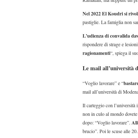
Nel 2022 El Koudri si rivol
pastiglie. La famiglia non sa
L’udienza di convalida dava
rispondere di strage e lesion
ragionamenti
“, spiega il su
Le mail all’università
bastard
“Voglio lavorare” e “
mail all’università di Modena
Il carteggio con l’universit
non in culo al mondo dovete 
All
dopo: “Voglio lavorare”.
brucio”. Poi le scuse alle 2