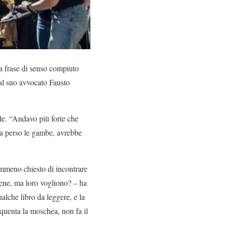
ca frase di senso compiuto
 al suo avvocato Fausto
le. “Andavo più forte che
 ha perso le gambe, avrebbe
mmeno chiesto di incontrare
 bene, ma loro vogliono? – ha
ualche libro da leggere, e la
uenta la moschea, non fa il