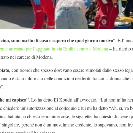
ucina, sono uscito di casa e sapevo che quel giorno morivo
“. È l’uni
enne arrestato per l’agguato in via Emilia centro a Modena
– ha riferito
ntrato nel carcere di Modena.
iato,
con ricordi che spesso dovevano essere stimolati dallo stesso lega
ando è stato informato delle condizioni dei feriti, tra cui la donna che
a”.
he mi capisca”
. Lo ha detto El Koudri all’avvocato. “Lui non m’ha ne
che chiederò un’autorizzazione al colloquio e lui mi ha detto “Ah, sì, va
ima battuta ha chiesto le minime cose, le sigarette, ha chiesto di avere q
singolare, perché non è un musulmano credente, lo sapevamo, non freq
icante cattolico” ha spiegato.