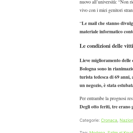
nuovo all’università: “Non r
vivo con i miei genitori stran
Le mail che stanno divulg
“
materiale informatico conte
Le condizioni delle vit
Lieve miglioramento delle c
Bologna sono in rianimazion
turista tedesca di 69 anni,
un negozio, è stata estubat
Per entrambe la prognosi rest
Degli otto feriti, tre erano 
Categorie:
Cronaca
,
Nazion
Tag:
Modena
,
Salim el Koud