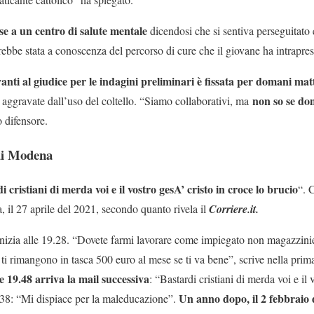
se a un centro di salute mentale
dicendosi che si sentiva perseguitato 
rebbe stata a conoscenza del percorso di cure che il giovane ha intrapres
nti al giudice per le indagini preliminari è fissata per domani mat
non so se do
i aggravate dall’uso del coltello. “Siamo collaborativi, ma
o difensore.
 di Modena
i cristiani di merda voi e il vostro gesA’ cristo in croce lo brucio
“. 
, il 27 aprile del 2021, secondo quanto rivela il
Corriere.it.
à inizia alle 19.28. “Dovete farmi lavorare come impiegato non magazzin
ti rimangono in tasca 500 euro al mese se ti va bene”, scrive nella prim
e 19.48 arriva la mail successiva
: “Bastardi cristiani di merda voi e il 
Un anno dopo, il 2 febbraio 
0.38: “Mi dispiace per la maleducazione”.