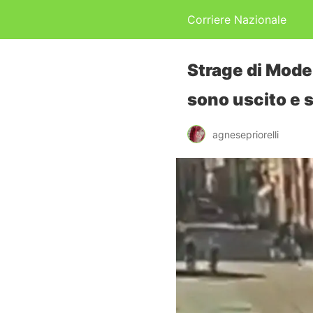
Corriere Nazionale
Strage di Moden
sono uscito e 
agnesepriorelli