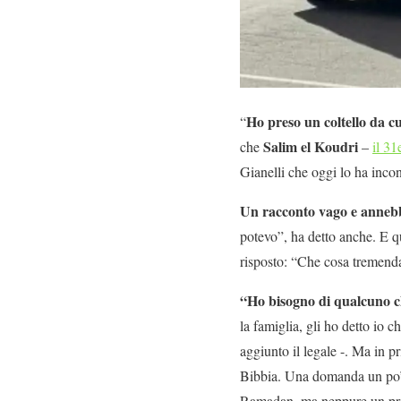
Ho preso un coltello da c
“
Salim el Koudri
che
–
il 31
Gianelli che oggi lo ha inco
Un racconto vago e annebb
potevo”, ha detto anche. E qu
risposto: “Che cosa tremend
“Ho bisogno di qualcuno c
la famiglia, gli ho detto io 
aggiunto il legale -. Ma in pr
Bibbia. Una domanda un po’ 
Ramadan, ma neppure un prat