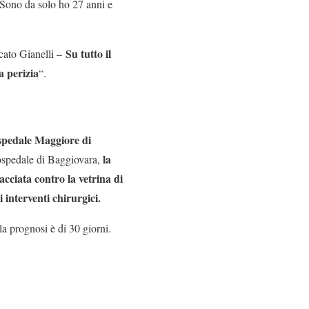
. Sono da solo ho 27 anni e
Su tutto il
cato Gianelli –
a perizia
“.
ospedale Maggiore di
la
l’ospedale di Baggiovara,
cciata contro la vetrina di
 interventi chirurgici.
la prognosi è di 30 giorni.