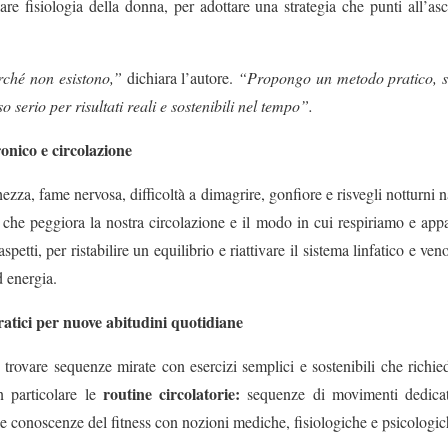
are fisiologia della donna, per adottare una strategia che punti all’as
rché non esistono,”
dichiara l’autore.
“Propongo un metodo pratico, sol
 serio per risultati reali e sostenibili nel tempo”.
cronico e circolazione
za, fame nervosa, difficoltà a dimagrire, gonfiore e risvegli notturn
o che peggiora la nostra circolazione e il modo in cui respiriamo e ap
spetti, per ristabilire un equilibrio e riattivare il sistema linfatico e veno
d energia.
pratici per nuove abitudini quotidiane
no trovare sequenze mirate con esercizi semplici e sostenibili che richi
routine circolatorie:
in particolare le
sequenze di movimenti dedicati
le conoscenze del fitness con nozioni mediche, fisiologiche e psicologic