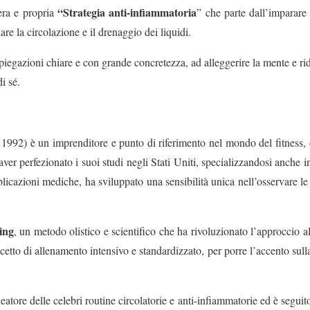
“Strategia anti-infiammatoria
era e propria
” che parte dall’imparare 
lare la circolazione e il drenaggio dei liquidi.
spiegazioni chiare e con grande concretezza, ad alleggerire la mente e ri
i sé.
1992) è un imprenditore e punto di riferimento nel mondo del fitness,
ver perfezionato i suoi studi negli Stati Uniti, specializzandosi anche 
licazioni mediche, ha sviluppato una sensibilità unica nell’osservare le
ing
, un metodo olistico e scientifico che ha rivoluzionato l’approccio all
to di allenamento intensivo e standardizzato, per porre l’accento sulla 
eatore delle celebri routine circolatorie e anti-infiammatorie ed è segui