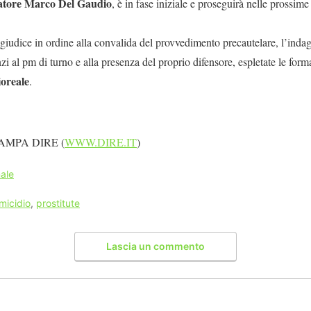
atore Marco Del Gaudio
, è in fase iniziale e proseguirà nelle prossime
 giudice in ordine alla convalida del provvedimento precautelare, l’indaga
zi al pm di turno e alla presenza del proprio difensore, espletate le formal
ioreale
.
AMPA DIRE (
WWW.DIRE.IT
)
ale
micidio
,
prostitute
Lascia un commento