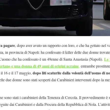
eva pagare
, dopo aver avuto un rapporto con loro, e che ha gettato nel v
a, in provincia di Napoli: ha confessato il killer delle due donne trovate
Le 
 L’uomo che ha confessato è un 49enne di Santa Anastasia (Napoli).
ertano e una donna di 49 anni di origini ucraine
,
entrambe prostitute
dopo liti scaturite dalla volontà dell’uomo di n
a il 16 e il 17 maggio,
delle due donne sono stati scoperti dai Carabinieri intervenuti dopo la me
e sono stati i carabinieri della Tenenza di Cercola. Il provvedimento è s
eguite dai Carabinieri e dalla Procura della Repubblica di Nola. L’attività