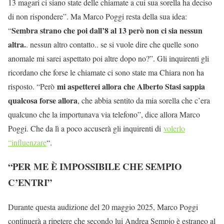
13 magari ci siano state delle chiamate a cui sua sorella ha deciso
di non rispondere”. Ma Marco Poggi resta della sua idea:
Sembra strano che poi dall’8 al 13 però non ci sia nessun
“
altra.
. nessun altro contatto.. se si vuole dire che quelle sono
anomale mi sarei aspettato poi altre dopo no?”. Gli inquirenti gli
ricordano che forse le chiamate ci sono state ma Chiara non ha
mi aspetterei allora che Alberto Stasi sappia
risposto. “Però
qualcosa forse allora
, che abbia sentito da mia sorella che c’era
qualcuno che la importunava via telefono”, dice allora Marco
Poggi. Che da lì a poco accuserà gli inquirenti di
volerlo
“influenzare
“.
“PER ME È IMPOSSIBILE CHE SEMPIO
C’ENTRI”
Durante questa audizione del 20 maggio 2025, Marco Poggi
continuerà a ripetere che secondo lui Andrea Sempio è estraneo al