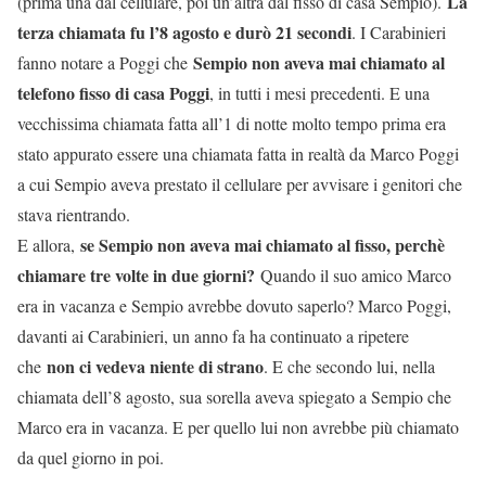
La
(prima una dal cellulare, poi un’altra dal fisso di casa Sempio).
terza chiamata fu l’8 agosto e durò 21 secondi
. I Carabinieri
Sempio non aveva mai chiamato al
fanno notare a Poggi che
telefono fisso di casa Poggi
, in tutti i mesi precedenti. E una
vecchissima chiamata fatta all’1 di notte molto tempo prima era
stato appurato essere una chiamata fatta in realtà da Marco Poggi
a cui Sempio aveva prestato il cellulare per avvisare i genitori che
stava rientrando.
se Sempio non aveva mai chiamato al fisso, perchè
E allora,
chiamare tre volte in due giorni?
Quando il suo amico Marco
era in vacanza e Sempio avrebbe dovuto saperlo? Marco Poggi,
davanti ai Carabinieri, un anno fa ha continuato a ripetere
non ci vedeva niente di strano
che
. E che secondo lui, nella
chiamata dell’8 agosto, sua sorella aveva spiegato a Sempio che
Marco era in vacanza. E per quello lui non avrebbe più chiamato
da quel giorno in poi.