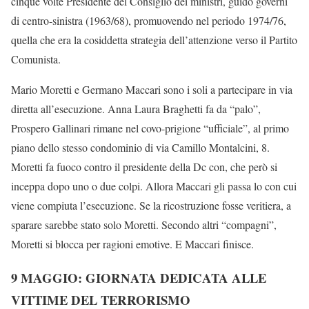
cinque volte Presidente del Consiglio dei ministri, guidò governi
di centro-sinistra (1963/68), promuovendo nel periodo 1974/76,
quella che era la cosiddetta strategia dell’attenzione verso il Partito
Comunista.
Mario Moretti e Germano Maccari sono i soli a partecipare in via
diretta all’esecuzione. Anna Laura Braghetti fa da “palo”,
Prospero Gallinari rimane nel covo-prigione “ufficiale”, al primo
piano dello stesso condominio di via Camillo Montalcini, 8.
Moretti fa fuoco contro il presidente della Dc con, che però si
inceppa dopo uno o due colpi. Allora Maccari gli passa lo con cui
viene compiuta l’esecuzione. Se la ricostruzione fosse veritiera, a
sparare sarebbe stato solo Moretti. Secondo altri “compagni”,
Moretti si blocca per ragioni emotive. E Maccari finisce.
9 MAGGIO: GIORNATA DEDICATA ALLE
VITTIME DEL TERRORISMO