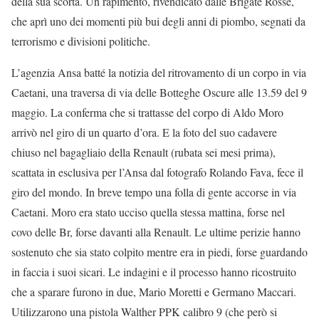
della sua scorta. Un rapimento, rivendicato dalle Brigate Rosse,
che aprì uno dei momenti più bui degli anni di piombo, segnati da
terrorismo e divisioni politiche.
L’agenzia Ansa batté la notizia del ritrovamento di un corpo in via
Caetani, una traversa di via delle Botteghe Oscure alle 13.59 del 9
maggio. La conferma che si trattasse del corpo di Aldo Moro
arrivò nel giro di un quarto d’ora. E la foto del suo cadavere
chiuso nel bagagliaio della Renault (rubata sei mesi prima),
scattata in esclusiva per l’Ansa dal fotografo Rolando Fava, fece il
giro del mondo. In breve tempo una folla di gente accorse in via
Caetani. Moro era stato ucciso quella stessa mattina, forse nel
covo delle Br, forse davanti alla Renault. Le ultime perizie hanno
sostenuto che sia stato colpito mentre era in piedi, forse guardando
in faccia i suoi sicari. Le indagini e il processo hanno ricostruito
che a sparare furono in due, Mario Moretti e Germano Maccari.
Utilizzarono una pistola Walther PPK calibro 9 (che però si