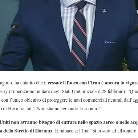
cessate il fuoco con l’Iran è ancora in vigor
agono, ha chiarito che il
ury (l’operazione militare degli Stati Uniti iniziata il 28 febbraio): “Qu
 e con l’unico obiettivo di proteggere le navi commerciali neutrali dall’a
tto di Hormuz, ndr). Non stiamo cercando lo scontro”.
Uniti non avranno bisogno di entrare nello spazio aereo o nelle acqu
ra dello Stretto di Hormuz.
E minaccia: l’Iran “si troverà ad affrontare