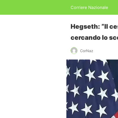
Corriere Nazionale
Hegseth: “Il ce
cercando lo sc
CorNaz