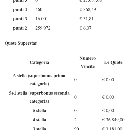
punti 4
460
€
368,49
punti 3
16.001
€
31,81
punti 2
259.972
€
6,07
Quote Superstar
Numero
Categoria
Le Quote
Vincite
6 stella (superbonus prima
0
€
0,00
categoria)
5+1 stella (superbonus seconda
0
€
0,00
categoria)
5 stella
0
€
0,00
4 stella
2
€
36.849,00
3 stella
90
€
3.181,00