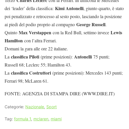
Charles Leclerc
Terzo
con la Ferrari. In difficoltà le Mercedes
Kimi Antonelli
dei ‘leader’ della classifica:
, giunto quarto, è stato
poi penalizzato e retrocesso al sesto posto, lasciando la posizione
George Russell
ai piedi del podio proprio al compagno
.
Max Verstappen
Lewis
Quinto
con la Red Bull, settimo invece
Hamilton
con l’altra Ferrari.
Domani la gara alle ore 22 italiane.
classifica Piloti
Antonelli
La
(prime posizioni):
75 punti;
Russell 68; Leclerc 55; Hamilton 43.
classifica Costruttori
La
(prime posizioni): Mercedes 143 punti;
Ferrari 98; McLaren 61.
FONTE: AGENZIA DI STAMPA DIRE (WWW.DIRE.IT)
Categorie:
Nazionale
,
Sport
Tag:
formula 1
,
mclaren
,
miami