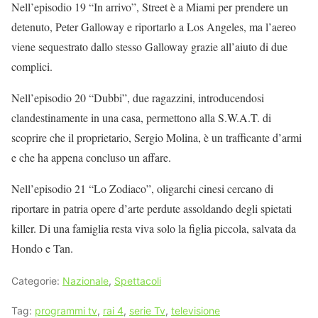
Nell’episodio 19 “In arrivo”, Street è a Miami per prendere un
detenuto, Peter Galloway e riportarlo a Los Angeles, ma l’aereo
viene sequestrato dallo stesso Galloway grazie all’aiuto di due
complici.
Nell’episodio 20 “Dubbi”, due ragazzini, introducendosi
clandestinamente in una casa, permettono alla S.W.A.T. di
scoprire che il proprietario, Sergio Molina, è un trafficante d’armi
e che ha appena concluso un affare.
Nell’episodio 21 “Lo Zodiaco”, oligarchi cinesi cercano di
riportare in patria opere d’arte perdute assoldando degli spietati
killer. Di una famiglia resta viva solo la figlia piccola, salvata da
Hondo e Tan.
Categorie:
Nazionale
,
Spettacoli
Tag:
programmi tv
,
rai 4
,
serie Tv
,
televisione