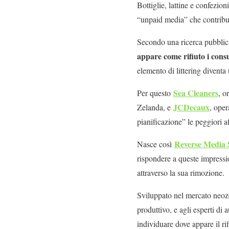
Bottiglie, lattine e confezi
“unpaid media” che contribui
Secondo una ricerca pubblic
appare come rifiuto i cons
elemento di littering diventa
Sea Cleaners
Per questo
, o
JCDecaux
Zelanda, e
, oper
pianificazione” le peggiori af
Reverse Media 
Nasce così
rispondere a queste impressio
attraverso la sua rimozione.
Sviluppato nel mercato neo
produttivo, e agli esperti di
individuare dove appare il r