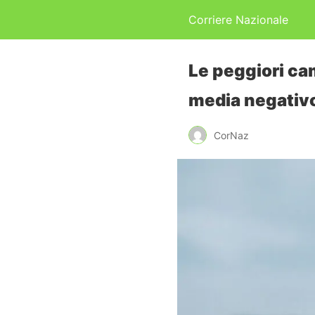
Corriere Nazionale
Le peggiori ca
media negativo
CorNaz