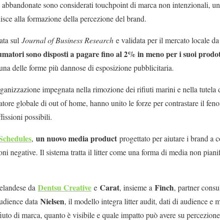
oni abbandonate sono considerati touchpoint di marca non intenzionali, u
sce alla formazione della percezione del brand.
ata sul
Journal of Business Research
e validata per il mercato locale d
umatori sono disposti a pagare fino al 2% in meno per i suoi prodot
 una delle forme più dannose di esposizione pubblicitaria.
rganizzazione impegnata nella rimozione dei rifiuti marini e nella tutela
atore globale di out of home, hanno unito le forze per contrastare il fe
fissioni possibili.
Schedules
un nuovo media product
,
progettato per aiutare i brand a 
ni negative. Il sistema tratta il litter come una forma di media non pianif
Dentsu Creative
Carat
Finch
zelandese da
e
, insieme a
, partner consu
Nielsen
 audience data
, il modello integra litter audit, dati di audience e
ifiuto di marca, quanto è visibile e quale impatto può avere su percezio