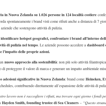
ta in Nuova Zelanda su 1.026 persone in 124 località costiere
confer
icorda spontaneamente i brand visti come rifiuti anche a distanza di 7 gio
 aziende che sostengono attività di pulizia.
identificare hotspot geografici, confrontare i brand all’interno dell
i
ività di pulizia nel tempo
dashboard e
. Le aziende possono accedere a
e l’impatto delle proprie azioni.
nuovo approccio alla sostenibilità
 un
: non più solo attività filantropi
 di proteggere il valore di marca e generare un impatto ambientale misu
do adesioni significative in Nuova Zelanda
Heineken, Ex
: brand come
hedules, contribuendo direttamente all’espansione delle attività di puliz
ostro lavoro non è raccogliere i rifiuti, ma trovare ogni giorno i fondi 
Hayden Smith, founding trustee di Sea Cleaners
ra
–
“Questo strume