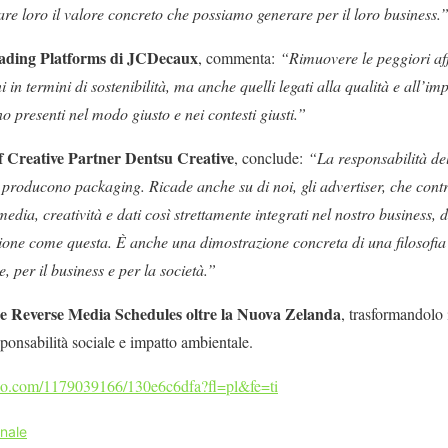
re loro il valore concreto che possiamo generare per il loro business.
ading Platforms di JCDecaux
, commenta:
“Rimuovere le peggiori aff
 in termini di sostenibilità, ma anche quelli legati alla qualità e all’im
o presenti nel modo giusto e nei contesti giusti.”
f Creative Partner Dentsu Creative
, conclude:
“La responsabilità del
 producono packaging. Ricade anche su di noi, gli advertiser, che con
edia, creatività e dati così strettamente integrati nel nostro business, 
ione come questa. È anche una dimostrazione concreta di una filosofia 
, per il business e per la società.”
e Reverse Media Schedules oltre la Nuova Zelanda
, trasformandolo
ponsabilità sociale e impatto ambientale.
meo.com/1179039166/130e6c6dfa?fl=pl&fe=ti
nale