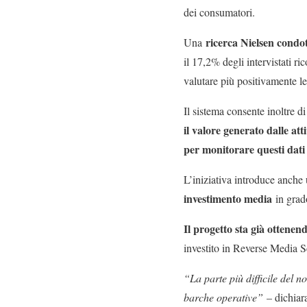
dei consumatori.
ricerca Nielsen condot
Una
il 17,2% degli intervistati r
valutare più positivamente le
Il sistema consente inoltre d
il valore generato dalle att
per monitorare questi dati 
L’iniziativa introduce anche
investimento media
in grado
Il progetto sta già ottenen
investito in Reverse Media Sc
“La parte più difficile del n
barche operative”
– dichia