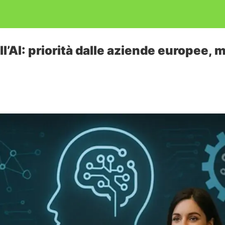
ll’AI: priorità dalle aziende europee, m