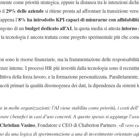
lmente come priorità strategica, eppure la distanza tra le intenzioni dich
29% delle aziende
o il
si ritiene pronta ad affrontare la transizione verso
8% ha introdotto KPI capaci di misurarne con affidabilità
e appena l’
budget dedicato all’AI
intorno
ongono di un
, la quota media si attesta
 la tecnologia è ancora trattata come progetto sperimentale più che come
 non sono le risorse finanziarie, ma la frammentazione delle responsabili
ze interne. I processi HR più investiti dalla tecnologia sono il recruitin
edittiva della forza lavoro, e la formazione personalizzata. Parallelamen
coli primari la qualità disomogenea dei dati, la dipendenza da sistemi l
 in molte organizzazioni: l’AI viene stabilita come priorità, i costi dell
urare i benefici in casi d’uso concreti. A questo spesso si aggiunge l’as
Christian Vasino
, Fondatore e CEO di Chaberton Partners. «
Il vero 
o da una logica di sperimentazione a una di investimento orientato ag