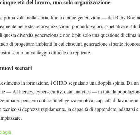
cinque età del lavoro, una sola organizzazione
la prima volta nella storia, fino a cinque generazioni — dai Baby Boo
ente nelle stesse organizzazioni, portando valori, aspettative e stili 
 di questa diversità generazionale non è più solo una questione di clima i
rado di progettare ambienti in cui ciascuna generazione si sente ricono
ostruiscono un vantaggio difficile da replicare.
nuovi scenari
 investimento in formazione, i CHRO segnalano una doppia spinta. Da un la
he — AI literacy, cybersecurity, data analytics — in tutta la popolazione
e umane: pensiero critico, intelligenza emotiva, capacità di lavorare in 
re tecnico si deprezza rapidamente, la capacità di apprendere, adattarsi e
rimpiazzare.
ologia