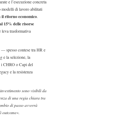
iarate e l’esecuzione concreta
 modelli di lavoro abilitati
 il ritorno economico
.
 al 15%
delle risorse
 leva trasformativa
tà — spesso contese tra HR e
g e la selezione, la
te, i CHRO o Capi del
egacy e la resistenza
’investimento sono visibili da
senza di una regia chiara tra
cambio di passo avverrà
li outcome».