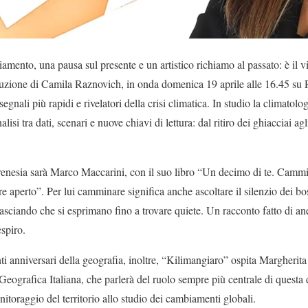
ento, una pausa sul presente e un artistico richiamo al passato: è il vi
uzione di Camila Raznovich, in onda domenica 19 aprile alle 16.45 su R
 segnali più rapidi e rivelatori della crisi climatica. In studio la climatol
lisi tra dati, scenari e nuove chiavi di lettura: dal ritiro dei ghiacciai agl
renesia sarà Marco Maccarini, con il suo libro “Un decimo di te. Cammin
re aperto”. Per lui camminare significa anche ascoltare il silenzio dei bo
, lasciando che si esprimano fino a trovare quiete. Un racconto fatto di an
espiro.
ti anniversari della geografia, inoltre, “Kilimangiaro” ospita Margherita
Geografica Italiana, che parlerà del ruolo sempre più centrale di questa d
toraggio del territorio allo studio dei cambiamenti globali.