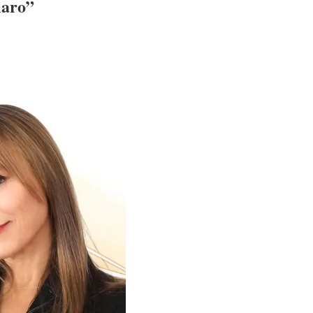
iaro”