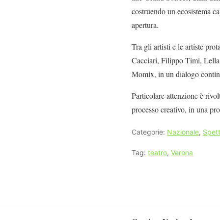
costruendo un ecosistema cap
apertura.
Tra gli artisti e le artiste 
Cacciari, Filippo Timi, Lel
Momix, in un dialogo continu
Particolare attenzione è rivol
processo creativo, in una pr
Categorie:
Nazionale
,
Spett
Tag:
teatro
,
Verona