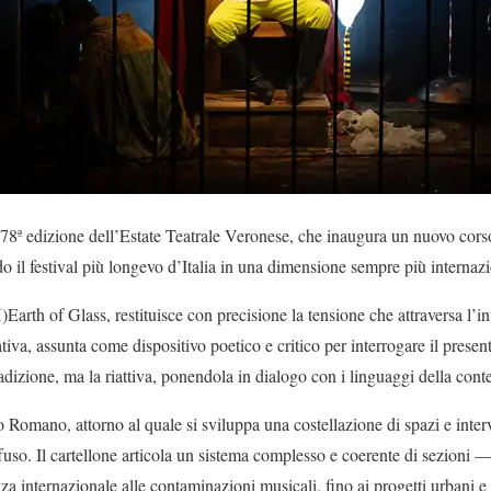
a 78ª edizione dell’Estate Teatrale Veronese, che inaugura un nuovo corso 
do il festival più longevo d’Italia in una dimensione sempre più internaz
(H)Earth of Glass, restituisce con precisione la tensione che attraversa l’i
ativa, assunta come dispositivo poetico e critico per interrogare il prese
tradizione, ma la riattiva, ponendola in dialogo con i linguaggi della con
ro Romano, attorno al quale si sviluppa una costellazione di spazi e inte
ffuso. Il cartellone articola un sistema complesso e coerente di sezioni 
nza internazionale alle contaminazioni musicali, fino ai progetti urbani