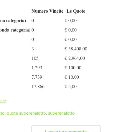
Numero Vincite
Le Quote
ima categoria)
0
€
0,00
conda categoria)
0
€
0,00
0
€
0,00
3
€
38.408,00
105
€
2.964,00
1.293
€
100,00
7.739
€
10,00
17.866
€
5,00
ale
tto
,
quote superenalotto
,
superenalotto
Lascia un commento