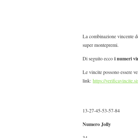
La combinazione vincente del
super montepremi.
i numeri vi
Di seguito ecco
Le vincite possono essere veri
link:
https://verificavincite.s
13-27-45-53-57-84
Numero Jolly
34