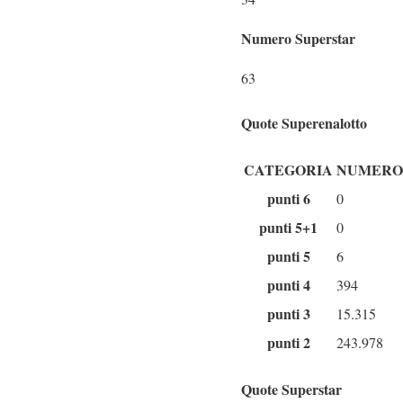
Numero Superstar
63
Quote Superenalotto
CATEGORIA
NUMERO 
punti 6
0
punti 5+1
0
punti 5
6
punti 4
394
punti 3
15.315
punti 2
243.978
Quote Superstar