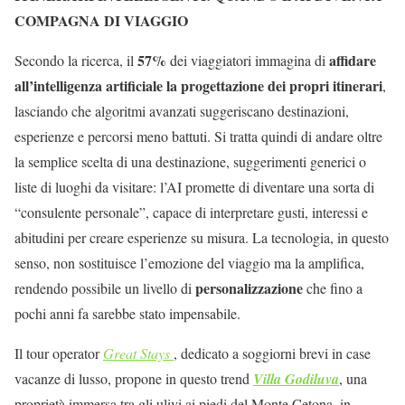
COMPAGNA DI VIAGGIO
57%
affidare
Secondo la ricerca, il
dei viaggiatori immagina di
all’intelligenza artificiale la progettazione dei propri itinerari
,
lasciando che algoritmi avanzati suggeriscano destinazioni,
esperienze e percorsi meno battuti. Si tratta quindi di andare oltre
la semplice scelta di una destinazione, suggerimenti generici o
liste di luoghi da visitare: l’AI promette di diventare una sorta di
“consulente personale”, capace di interpretare gusti, interessi e
abitudini per creare esperienze su misura. La tecnologia, in questo
senso, non sostituisce l’emozione del viaggio ma la amplifica,
personalizzazione
rendendo possibile un livello di
che fino a
pochi anni fa sarebbe stato impensabile.
Il tour operator
Great Stays
, dedicato a soggiorni brevi in case
vacanze di lusso, propone in questo trend
Villa Godiluva
, una
proprietà immersa tra gli ulivi ai piedi del Monte Cetona, in