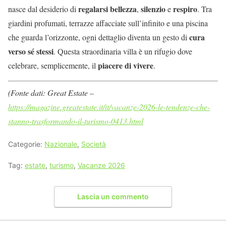
regalarsi bellezza
silenzio
respiro
nasce dal desiderio di
,
e
. Tra
giardini profumati, terrazze affacciate sull’infinito e una piscina
cura
che guarda l’orizzonte, ogni dettaglio diventa un gesto di
verso sé stessi
. Questa straordinaria villa è un rifugio dove
piacere di vivere
celebrare, semplicemente, il
.
(Fonte dati: Great Estate –
https://magazine.greatestate.it/it/vacanze-2026-le-tendenze-che-
stanno-trasformando-il-turismo-0413.html
Categorie:
Nazionale
,
Società
Tag:
estate
,
turismo
,
Vacanze 2026
Lascia un commento