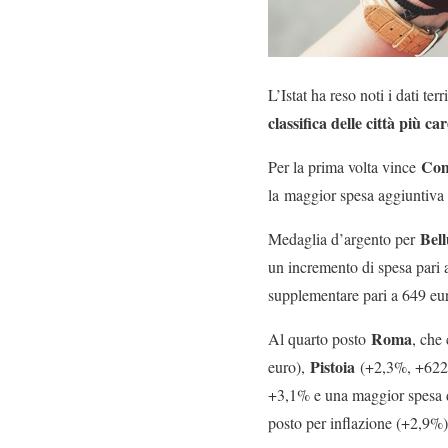
L’Istat ha reso noti i dati ter
classifica delle città più car
Co
Per la prima volta vince
la maggior spesa aggiuntiva 
Bel
Medaglia d’argento per
un incremento di spesa pari 
supplementare pari a 649 eur
Roma
Al quarto posto
, che
Pistoia
euro),
(+2,3%, +622 
+3,1% e una maggior spesa 
posto per inflazione (+2,9%)