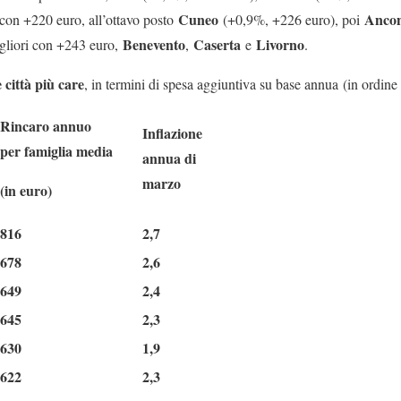
Cuneo
Anco
con +220 euro, all’ottavo posto
(+0,9%, +226 euro), poi
Benevento
Caserta
Livorno
igliori con +243 euro,
,
e
.
e città più care
, in termini di spesa aggiuntiva su base annua (in ordine
Rincaro annuo
Inflazione
per famiglia media
annua di
marzo
(in euro)
816
2,7
678
2,6
649
2,4
645
2,3
630
1,9
622
2,3