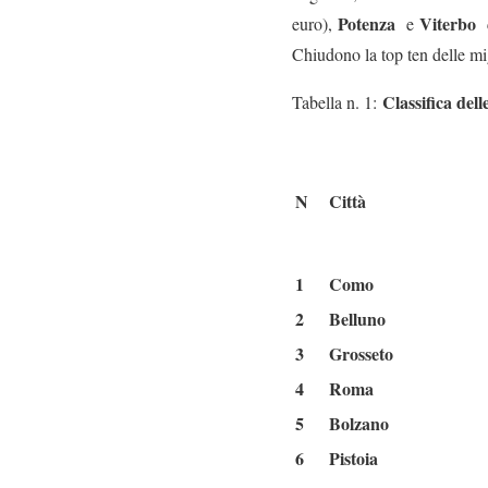
Potenza
Viterbo
euro),
e
Chiudono la top ten delle m
Classifica dell
Tabella n. 1:
N
Città
1
Como
2
Belluno
3
Grosseto
4
Roma
5
Bolzano
6
Pistoia