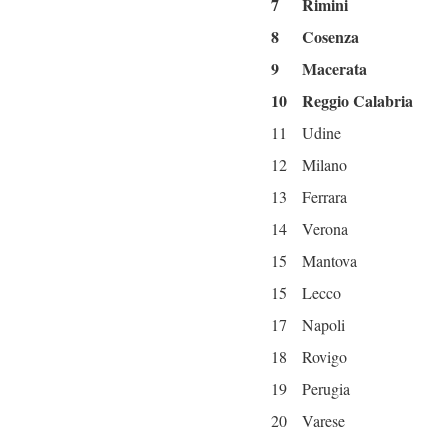
7
Rimini
8
Cosenza
9
Macerata
10
Reggio Calabria
11
Udine
12
Milano
13
Ferrara
14
Verona
15
Mantova
15
Lecco
17
Napoli
18
Rovigo
19
Perugia
20
Varese