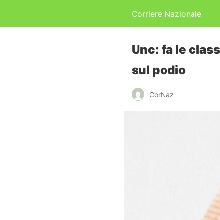
Corriere Nazionale
Unc: fa le clas
sul podio
CorNaz