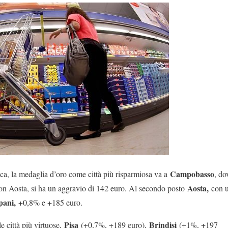
Campobasso
ifica, la medaglia d’oro come città più risparmiosa va a
, do
Aosta,
con Aosta, si ha un aggravio di 142 euro. Al secondo posto
con u
pani,
+0,8% e +185 euro.
Pisa
Brindisi
e città più virtuose,
(+0,7%, +189 euro),
(+1%, +197