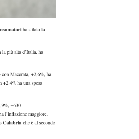
onsumatori
la
ha stilato
la più alta d’Italia, ha
to con Macerata,
+2,6%, ha
n +2,4% ha una spesa
1,9%, +630
a l’inflazione maggiore,
o Calabria
che è al secondo