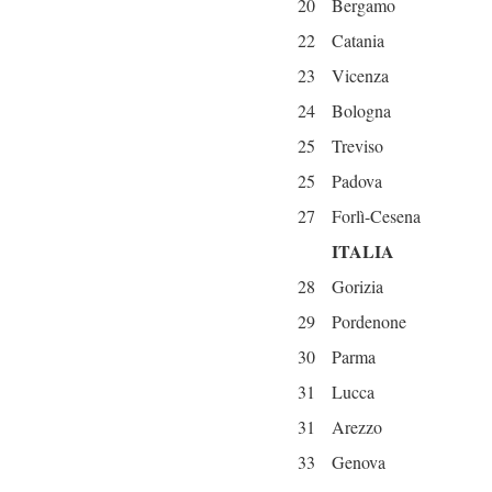
20
Bergamo
22
Catania
23
Vicenza
24
Bologna
25
Treviso
25
Padova
27
Forlì-Cesena
ITALIA
28
Gorizia
29
Pordenone
30
Parma
31
Lucca
31
Arezzo
33
Genova