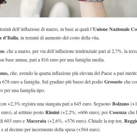
Unione Nazionale C
ritoriali dell’inflazione di marzo, in base ai quali l’
e d’Italia
, in termini di aumento del costo della vita.
mo
, che a marzo, per via dell’inflazione tendenziale pari al 2,7%, la terza 
su base annua, pari a 816 euro per una famiglia media.
luno,
che, avendo la quarta inflazione più elevata del Paese a pari meri
Grosseto
a 678 euro a famiglia. Sul gradino più basso del podio
che co
o per una famiglia tipo.
Bolzano
 con +2,3% registra una stangata pari a 645 euro. Seguono
(+
Rimini
Cosenza
euro), al settimo posto
(+2,2%, +606 euro), poi
che h
Macerata
Reggi
di 603 euro e
(+2,6%, +576 euro). Chiude la top ten,
 e al decimo per incremento della spesa (+564 euro).