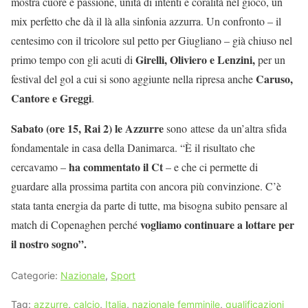
mostra cuore e passione, unità di intenti e coralità nel gioco, un
mix perfetto che dà il là alla sinfonia azzurra. Un confronto – il
centesimo con il tricolore sul petto per Giugliano – già chiuso nel
Girelli, Oliviero e Lenzini,
primo tempo con gli acuti di
per un
Caruso,
festival del gol a cui si sono aggiunte nella ripresa anche
Cantore e Greggi
.
Sabato (ore 15, Rai 2) le Azzurre
sono attese da un’altra sfida
fondamentale in casa della Danimarca. “È il risultato che
ha commentato il Ct
cercavamo –
– e che ci permette di
guardare alla prossima partita con ancora più convinzione. C’è
stata tanta energia da parte di tutte, ma bisogna subito pensare al
vogliamo continuare a lottare per
match di Copenaghen perché
il nostro sogno”.
Categorie:
Nazionale
,
Sport
Tag:
azzurre
,
calcio
,
Italia
,
nazionale femminile
,
qualificazioni