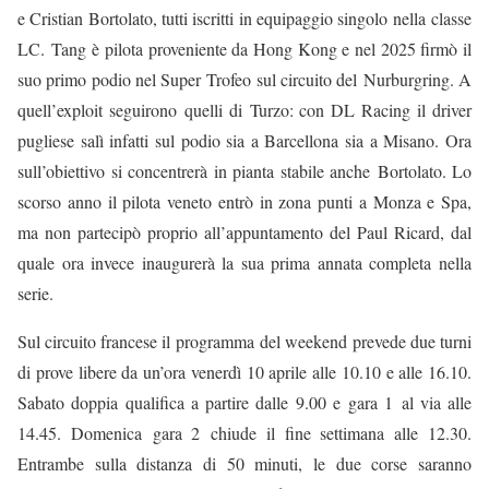
e Cristian Bortolato, tutti iscritti in equipaggio singolo nella classe
LC. Tang è pilota proveniente da Hong Kong e nel 2025 firmò il
suo primo podio nel Super Trofeo
sul circuito del
Nurburgring. A
quell’exploit seguirono
quelli di
Turzo
: con DL Racing il driver
pugliese salì infatti sul podio sia a Barcellona sia a Misano. Ora
sull’obiettivo si concentrerà in pianta stabile anche
Bortolato
. Lo
scorso anno il pilota veneto entrò in zona punti a Monza e Spa,
ma non partecipò proprio all’appuntamento del Paul Ricard, dal
quale ora invece inaugurerà la sua prima annata completa nella
serie.
Sul circuito francese i
l
programma
del weekend
prevede due turni
di prove libere da un’ora venerdì 10 aprile alle 10.10 e alle 16.10.
Sabato doppia qualifica a partire dalle 9.00 e
gara 1
al via alle
14.45. Domenica
gara 2
chiude il fine settimana alle 12.30.
Entrambe sulla distanza di 50 minuti, le due corse saranno