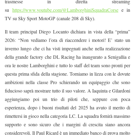
trasmesse in diretta streaming
su
https://www.youtube.com/@LamborghiniSquadraCorse
e in
TV su Sky Sport
MotoGP
(canale 20
8
di Sky).
Il team principal Diego
Locanto dichiara
in vista della “prima”
2026
:
“
Non vediamo l’ora di riaccendere i motori! E’ stato un
inverno lungo che ci ha visti impegnati anche nella realizzazione
della grande factory che DL Racing ha inaugurato a Senigallia e
ora le nostre Lamborghini e tutto lo staff del team sono pronti per
questa prima sfida della stagione. Torniamo in lizza con le dovute
ambizioni nella classe Pro schierando un equipaggio che sono
fiducioso saprà mostrare tutto il suo valore. A Iaquinta e Gilardoni
aggiungiamo poi un trio di piloti che, seppure con poca
esperienza, dopo i buoni risultati del 2025 ha avuto il merito di
rimettersi in gioco nella categoria LC. La squadra fornirà massimo
supporto e sono sicuro che i margini di crescita siano ancora
considerevoli. Il Paul Ricard è un immediato banco di prova molto