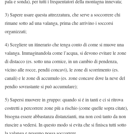
pala e sonda), per tutti i frequentatori della montagna innevata;
3) Sapere usare questa attrezzatura, che serve a soccorrere chi
rimane sotto ad una valanga, prima che arrivino i soccorsi
organizzati;
4) Scegliere un itinerario che tenga conto di come si muove una
valanga. Immaginandola come l’acqua, si devono evitare le zone
di distacco (es. sotto una cornice, in un cambio di pendenza,
vicino alle rocce, pendii concavi), le zone di scorrimento (es.
canali) e le zone di accumulo (es. zone concave dove la neve del
pendio sovrastante si può accumulare);
5) Sapersi muovere in gruppo: quando si é in tanti e ci si ritrova
costretti a percorrere zone più a rischio (come quelle sopra citate),
bisogna essere abbastanza distanzianti, ma non così tanto da non
riuscire a vedersi. In questo modo si evita che si finisca tutti sotto
la valanga e nessuno possa soccorrere.