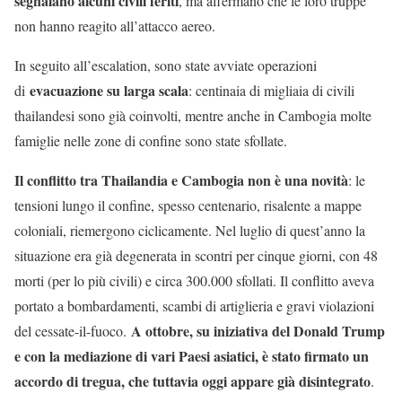
segnalano alcuni civili feriti
, ma affermano che le loro truppe
non hanno reagito all’attacco aereo.
In seguito all’escalation, sono state avviate operazioni
evacuazione su larga scala
di
: centinaia di migliaia di civili
thailandesi sono già coinvolti, mentre anche in Cambogia molte
famiglie nelle zone di confine sono state sfollate.
Il conflitto tra Thailandia e Cambogia non è una novità
: le
tensioni lungo il confine, spesso centenario, risalente a mappe
coloniali, riemergono ciclicamente. Nel luglio di quest’anno la
situazione era già degenerata in scontri per cinque giorni, con 48
morti (per lo più civili) e circa 300.000 sfollati. Il conflitto aveva
portato a bombardamenti, scambi di artiglieria e gravi violazioni
A ottobre, su iniziativa del Donald Trump
del cessate-il-fuoco.
e con la mediazione di vari Paesi asiatici, è stato firmato un
accordo di tregua, che tuttavia oggi appare già disintegrato
.