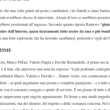
e che una volta giunti sul posto i carabinieri, i tre fratelli si siano barri
 agenti avrebbero deciso di intervenire. Alcuni di loro si sarebbero posizion
“giunt
sarebbero posizionati all’ingresso. Secondo quanto riporta Rainews
enire dall’interno, quasi sicuramente fatto uscire da una o più bom
ta una forte esplosione che ha investito carabinieri, poliziotti e vigili del
TTIME
ccisi, Marco Piffari, Valerio Daprà e Davide Bernardello, il primo era in s
 è il Sim, che attraverso una nota ha espresso “il più profondo cordoglio
arabinieri Marco, Valerio e Davide (…)Siamo vicini, con commozione e r
i feriti – ai quali auguriamo una pronta e completa guarigione – e a tutti 
e con il consueto coraggio e spirito di servizio. È un giorno di lutto e 
ne rappresenta ogni singolo appartenente. Di fronte a una simile tragedi
izzazioni, ma del silenzio, del rispetto e della vicinanza concreta. Nel