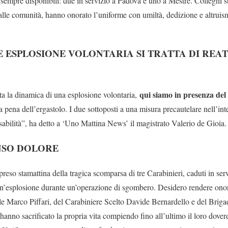
e sempre disponibili: due in servizio a Padova e uno a Mestre. Colleghi s
alle comunità, hanno onorato l’uniforme con umiltà, dedizione e altruism
E ESPLOSIONE VOLONTARIA SI TRATTA DI REA
qui siamo in presenza del 
a la dinamica di una esplosione volontaria,
a pena dell’ergastolo. I due sottoposti a una misura precautelare nell’in
sabilità”, ha detto a ‘Uno Mattina News’ il magistrato Valerio de Gioia.
NSO DOLORE
so stamattina della tragica scomparsa di tre Carabinieri, caduti in serv
un’esplosione durante un’operazione di sgombero. Desidero rendere ono
e Marco Piffari, del Carabiniere Scelto Davide Bernardello e del Briga
anno sacrificato la propria vita compiendo fino all’ultimo il loro dovere