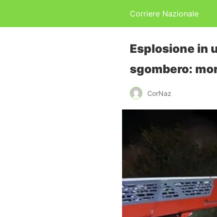
Corriere Nazionale
Esplosione in 
sgombero: mort
CorNaz