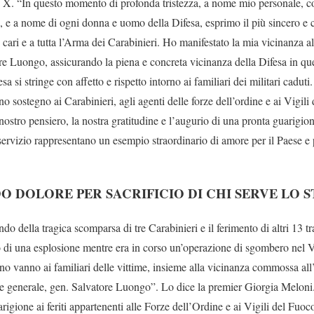
 su X. “In questo momento di profonda tristezza, a nome mio personale, c
, e a nome di ogni donna e uomo della Difesa, esprimo il più sincero e
ro cari e a tutta l’Arma dei Carabinieri. Ho manifestato la mia vicinanz
re Luongo, assicurando la piena e concreta vicinanza della Difesa in q
a si stringe con affetto e rispetto intorno ai familiari dei militari caduti
no sostegno ai Carabinieri, agli agenti delle forze dell’ordine e ai Vigili 
nostro pensiero, la nostra gratitudine e l’augurio di una pronta guarigione
i servizio rappresentano un esempio straordinario di amore per il Paese e 
 DOLORE PER SACRIFICIO DI CHI SERVE LO 
 della tragica scomparsa di tre Carabinieri e il ferimento di altri 13 tra
to di una esplosione mentre era in corso un’operazione di sgombero nel 
no vanno ai familiari delle vittime, insieme alla vicinanza commossa al
e generale, gen. Salvatore Luongo”. Lo dice la premier Giorgia Meloni
rigione ai feriti appartenenti alle Forze dell’Ordine e ai Vigili del Fuoco