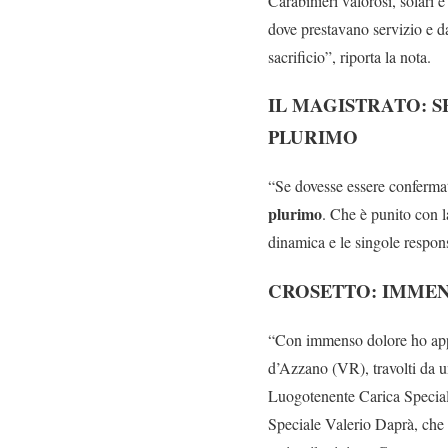
Carabinieri valorosi, solari 
dove prestavano servizio e d
sacrificio”, riporta la nota.
IL MAGISTRATO: S
PLURIMO
“Se dovesse essere confermat
plurimo
. Che è punito con l
dinamica e le singole respon
CROSETTO: IMME
“Con immenso dolore ho appre
d’Azzano (VR), travolti da 
Luogotenente Carica Special
Speciale Valerio Daprà, che h