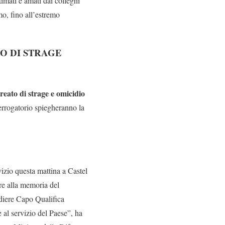
timati e amati dai colleghi
o, fino all’estremo
TO DI STRAGE
reato di strage e omicidio
terrogatorio spiegheranno la
izio questa mattina a Castel
re alla memoria del
diere Capo Qualifica
 al servizio del Paese”, ha