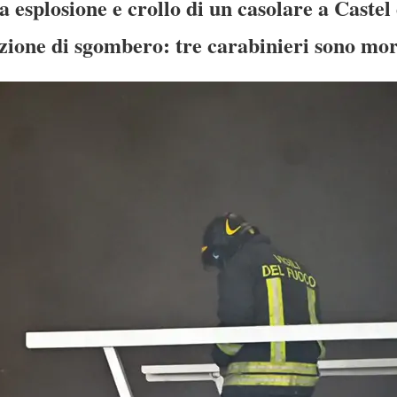
a esplosione e crollo di un casolare a Caste
ione di sgombero: tre carabinieri sono morti,