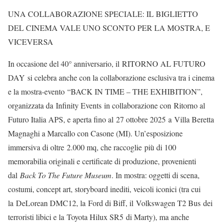
UNA COLLABORAZIONE SPECIALE: IL BIGLIETTO
DEL CINEMA VALE UNO SCONTO PER LA MOSTRA, E
VICEVERSA
In occasione del 40° anniversario, il RITORNO AL FUTURO
DAY si celebra anche con la collaborazione esclusiva tra i cinema
e la mostra-evento “BACK IN TIME – THE EXHIBITION”,
organizzata da Infinity Events in collaborazione con Ritorno al
Futuro Italia APS, e aperta fino al 27 ottobre 2025 a Villa Beretta
Magnaghi a Marcallo con Casone (MI). Un’esposizione
immersiva di oltre 2.000 mq, che raccoglie più di 100
memorabilia originali e certificate di produzione, provenienti
dal
Back To The Future Museum
. In mostra: oggetti di scena,
costumi, concept art, storyboard inediti, veicoli iconici (tra cui
la DeLorean DMC12, la Ford di Biff, il Volkswagen T2 Bus dei
terroristi libici e la Toyota Hilux SR5 di Marty), ma anche