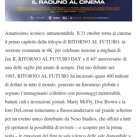
Amatissimo, iconico, intramontabile. Il 21 ottobre torna al cinema
il primo capitolo della trilogia di RITORNO AL FUTURO, in
versione restaurata in 4K, per celebrare insieme a migliaia di
fan IL RITORNO AL FUTURO DAY e il 40° anniversario di
una delle saghe più amate di sempre. Dal suo debutto nel
1985, RITORNO AL FUTURO ha incassato quasi 400 milioni
di dollari in tutto il mondo, generato un fenomeno globale e
segnato l’immaginario collettivo con personaggi memorabili,
battute cult e invenzioni geniali. Marty McFly, Doc Brown e la
loro DeLorean torneranno a flussocanalizzarsi sul grande schermo
per un evento unico distribuito da Nexo Studios, che offrirà a tutti
gli spettatori la possibilità di rivivere – o scoprire per la prima
volta – le emozioni del film in sala (elenco delle sale disponibile a