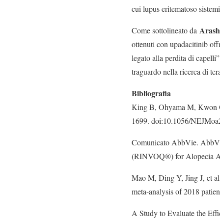
cui lupus eritematoso sistemic
Arash
Come sottolineato da
ottenuti con upadacitinib off
legato alla perdita di capell
traguardo nella ricerca di te
Bibliografia
King B, Ohyama M, Kwon O, e
1699. doi:10.1056/NEJMo
Comunicato AbbVie. AbbVie 
(RINVOQ®) for Alopecia A
Mao M, Ding Y, Jing J, et al
meta-analysis of 2018 pati
A Study to Evaluate the Eff