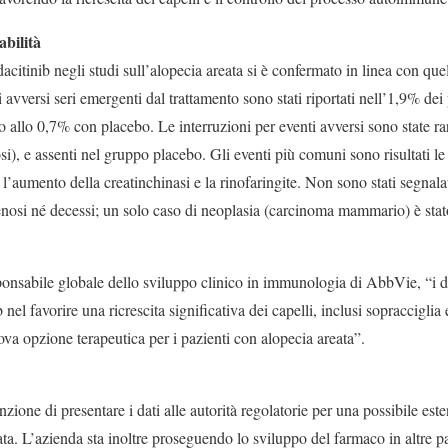
abilità
dacitinib negli studi sull’alopecia areata si è confermato in linea con que
 avversi seri emergenti dal trattamento sono stati riportati nell’1,9% dei 
o allo 0,7% con placebo. Le interruzioni per eventi avversi sono state r
si), e assenti nel gruppo placebo. Gli eventi più comuni sono risultati le 
, l’aumento della creatinchinasi e la rinofaringite. Non sono stati segnala
osi né decessi; un solo caso di neoplasia (carcinoma mammario) è stato
ponsabile globale dello sviluppo clinico in immunologia di AbbVie, “i d
 nel favorire una ricrescita significativa dei capelli, inclusi sopracciglia
va opzione terapeutica per i pazienti con alopecia areata”.
ione di presentare i dati alle autorità regolatorie per una possibile este
eata. L’azienda sta inoltre proseguendo lo sviluppo del farmaco in altre