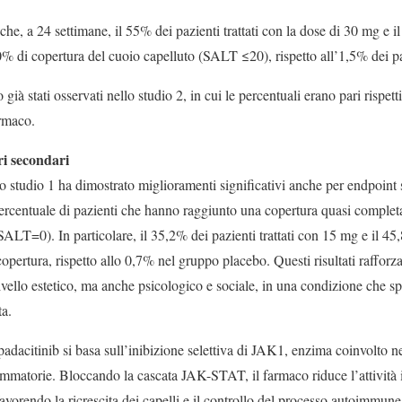
he, a 24 settimane, il 55% dei pazienti trattati con la dose di 30 mg e 
 di copertura del cuoio capelluto (SALT ≤20), rispetto all’1,5% dei p
 già stati osservati nello studio 2, in cui le percentuali erano pari rispe
armaco.
ri secondari
lo studio 1 ha dimostrato miglioramenti significativi anche per endpoint se
a percentuale di pazienti che hanno raggiunto una copertura quasi comple
 (SALT=0). In particolare, il 35,2% dei pazienti trattati con 15 mg e il
pertura, rispetto allo 0,7% nel gruppo placebo. Questi risultati rafforza
livello estetico, ma anche psicologico e sociale, in una condizione che 
ta.
adacitinib si basa sull’inibizione selettiva di JAK1, enzima coinvolto n
iammatorie. Bloccando la cascata JAK-STAT, il farmaco riduce l’attività 
 favorendo la ricrescita dei capelli e il controllo del processo autoimmune