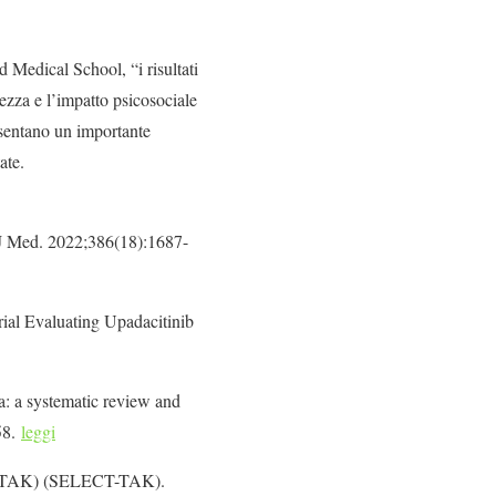
Medical School, “i risultati
tezza e l’impatto psicosociale
resentano un importante
ate.
 J Med. 2022;386(18):1687-
al Evaluating Upadacitinib
ta: a systematic review and
58.
leggi
tis (TAK) (SELECT-TAK).