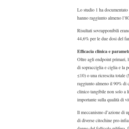
Lo studio 1 ha documentato c
hanno raggiunto almeno l’80%
Risultati sovrapponibili erano
44,6% per le due dosi del f
Efficacia clinica e paramet
Oltre agli endpoint primari, 
di sopracciglia e ciglia e l
≤10) o una ricrescita totale
raggiunto almeno il 90% di co
clinico tangibile non solo a 
importante sulla qualità di vi
Il meccanismo d’azione di up
di diverse citochine pro-inf
danno del follicolo pilifero,