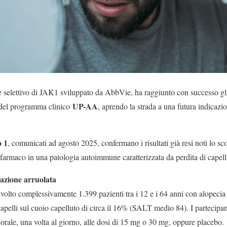
ale selettivo di JAK1 sviluppato da AbbVie, ha raggiunto con successo gl
UP-AA
II del programma clinico
, aprendo la strada a una futura indicazio
o 1
, comunicati ad agosto 2025, confermano i risultati già resi noti lo s
 farmaco in una patologia autoimmune caratterizzata da perdita di capell
lazione arruolata
lto complessivamente 1.399 pazienti tra i 12 e i 64 anni con alopecia a
apelli sul cuoio capelluto di circa il 16% (SALT medio 84). I partecipan
 orale, una volta al giorno, alle dosi di 15 mg o 30 mg, oppure placebo.