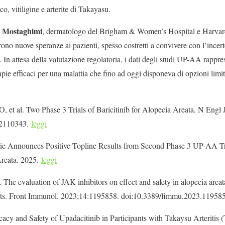
o, vitiligine e arterite di Takayasu.
 Mostaghimi
, dermatologo del Brigham & Women’s Hospital e Harvard 
rono nuove speranze ai pazienti, spesso costretti a convivere con l’incer
i”. In attesa della valutazione regolatoria, i dati degli studi UP-AA rapp
rapie efficaci per una malattia che fino ad oggi disponeva di opzioni limit
t al. Two Phase 3 Trials of Baricitinib for Alopecia Areata. N Engl
a2110343.
leggi
Announces Positive Topline Results from Second Phase 3 UP-AA Tri
reata. 2025.
leggi
. The evaluation of JAK inhibitors on effect and safety in alopecia area
ents. Front Immunol. 2023;14:1195858. doi:10.3389/fimmu.2023.11958
icacy and Safety of Upadacitinib in Participants with Takaysu Arteri