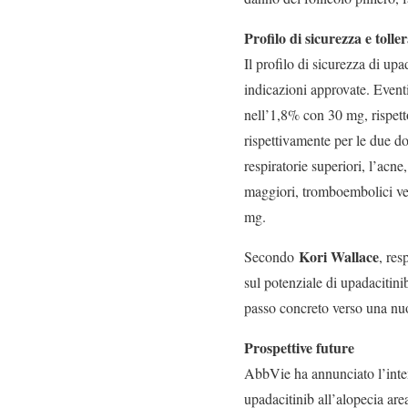
Profilo di sicurezza e toller
Il profilo di sicurezza di upa
indicazioni approvate. Eventi
nell’1,8% con 30 mg, rispett
rispettivamente per le due do
respiratorie superiori, l’acne
maggiori, tromboembolici ven
mg.
Kori Wallace
Secondo
, res
sul potenziale di upadacitinib
passo concreto verso una nuo
Prospettive future
AbbVie ha annunciato l’intenz
upadacitinib all’alopecia ar