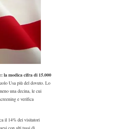
: la modica cifra di 15.000
suolo Usa più del dovuto. Lo
lmeno una decina, le cui
screening e verifica
a il 14% dei visitatori
esi con alti tassi di