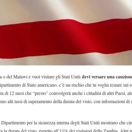
devi versare una cauzione
a o del Malawi e vuoi visitare gli Stati Uniti
partimento di Stato americano, c’è un rischio che tu voglia restare sul 
a di 12 mesi che “presto” coinvolgerà anche i cittadini di altri Paesi, a
anno alti tassi di superamento della durata del visto, con informazioni di 
l Dipartimento per la sicurezza interna degli Stati Uniti mostrano che circ
la durata del visto, rispetto all’11% dei visitatori dello Zambia. Altri pa