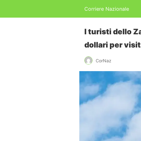
Corriere Nazionale
I turisti dell
dollari per visi
CorNaz