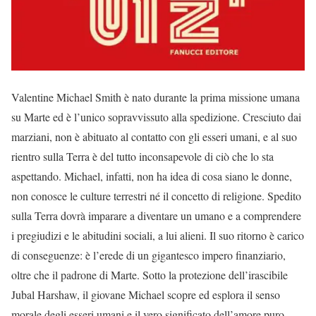
Valentine Michael Smith è nato durante la prima missione umana
su Marte ed è l’unico sopravvissuto alla spedizione. Cresciuto dai
marziani, non è abituato al contatto con gli esseri umani, e al suo
rientro sulla Terra è del tutto inconsapevole di ciò che lo sta
aspettando. Michael, infatti, non ha idea di cosa siano le donne,
non conosce le culture terrestri né il concetto di religione. Spedito
sulla Terra dovrà imparare a diventare un umano e a comprendere
i pregiudizi e le abitudini sociali, a lui alieni. Il suo ritorno è carico
di conseguenze: è l’erede di un gigantesco impero finanziario,
oltre che il padrone di Marte. Sotto la protezione dell’irascibile
Jubal Harshaw, il giovane Michael scopre ed esplora il senso
morale degli esseri umani e il vero significato dell’amore puro.