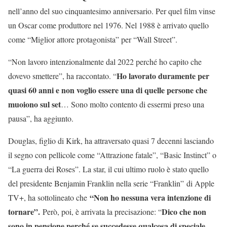
nell’anno del suo cinquantesimo anniversario. Per quel film vinse
un Oscar come produttore nel 1976. Nel 1988 è arrivato quello
come “Miglior attore protagonista” per “Wall Street”.
“Non lavoro intenzionalmente dal 2022 perché ho capito che
Ho lavorato duramente per
dovevo smettere”, ha raccontato. “
quasi 60 anni e non voglio essere una di quelle persone che
muoiono sul set
… Sono molto contento di essermi preso una
pausa”, ha aggiunto.
Douglas, figlio di Kirk, ha attraversato quasi 7 decenni lasciando
il segno con pellicole come “Attrazione fatale”, “Basic Instinct” o
“La guerra dei Roses”. La star, il cui ultimo ruolo è stato quello
del presidente Benjamin Franklin nella serie “Franklin” di Apple
“Non ho nessuna vera intenzione di
TV+, ha sottolineato che
tornare”.
Dico che non
Però, poi, è arrivata la precisazione: “
sono in pensione perché se succedesse qualcosa di speciale