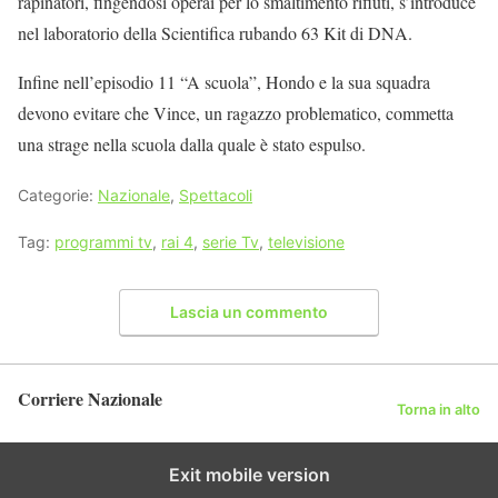
rapinatori, fingendosi operai per lo smaltimento rifiuti, s’introduce
nel laboratorio della Scientifica rubando 63 Kit di DNA.
Infine nell’episodio 11 “A scuola”, Hondo e la sua squadra
devono evitare che Vince, un ragazzo problematico, commetta
una strage nella scuola dalla quale è stato espulso.
Categorie:
Nazionale
,
Spettacoli
Tag:
programmi tv
,
rai 4
,
serie Tv
,
televisione
Lascia un commento
Corriere Nazionale
Torna in alto
Exit mobile version