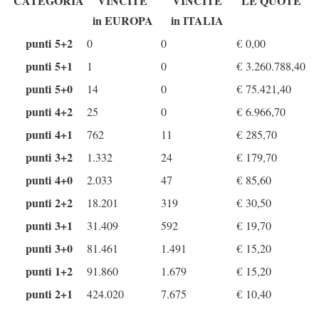
CATEGORIA
VINCITE
VINCITE
LE QUOTE
in EUROPA
in ITALIA
punti 5+2
0
0
€
0,00
punti 5+1
1
0
€
3.260.788,40
punti 5+0
14
0
€
75.421,40
punti 4+2
25
0
€
6.966,70
punti 4+1
762
11
€
285,70
punti 3+2
1.332
24
€
179,70
punti 4+0
2.033
47
€
85,60
punti 2+2
18.201
319
€
30,50
punti 3+1
31.409
592
€
19,70
punti 3+0
81.461
1.491
€
15,20
punti 1+2
91.860
1.679
€
15,20
punti 2+1
424.020
7.675
€
10,40