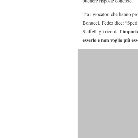
ottenere risposte concrete.
Tra i giocatori che hanno pr
Bonucci. Fedez dice: “Speria
importa
Staffelli gli ricorda l’
esserlo e non voglio più e