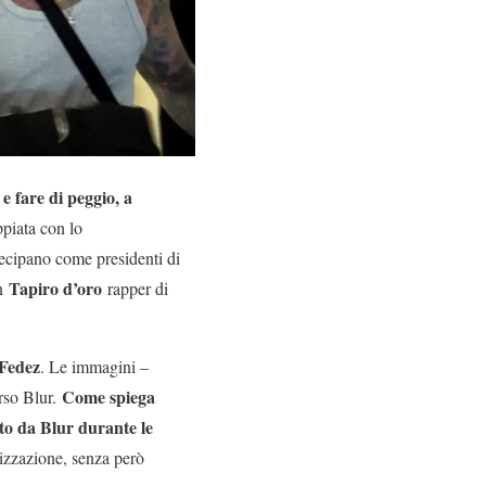
 e fare di peggio, a
piata con lo
rtecipano come presidenti di
Tapiro d’oro
n
rapper di
 Fedez
. Le immagini –
Come spiega
erso Blur.
ato da Blur durante le
nizzazione, senza però