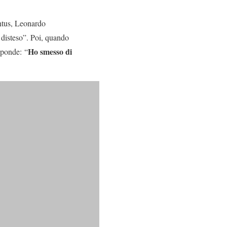
entus, Leonardo
 disteso”. Poi, quando
Ho smesso di
sponde: “