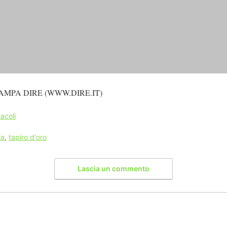
AMPA DIRE (WWW.DIRE.IT)
acoli
ia
,
tapiro d'oro
Lascia un commento