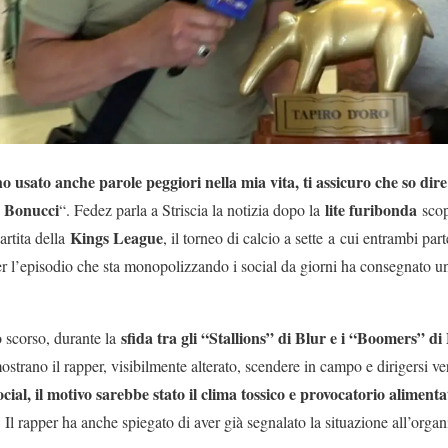
ho usato anche parole peggiori nella mia vita, ti assicuro che so dire
a Bonucci
lite furibonda
“. Fedez parla a Striscia la notizia dopo la
scop
Kings League
rtita della
, il torneo di calcio a sette a cui entrambi pa
r l’episodio che sta monopolizzando i social da giorni ha consegnato u
sfida tra gli “Stallions” di Blur e i “Boomers” di
 scorso, durante la
 mostrano il rapper, visibilmente alterato, scendere in campo e dirigersi v
ial, il motivo sarebbe stato il clima tossico e provocatorio aliment
. Il rapper ha anche spiegato di aver già segnalato la situazione all’orga